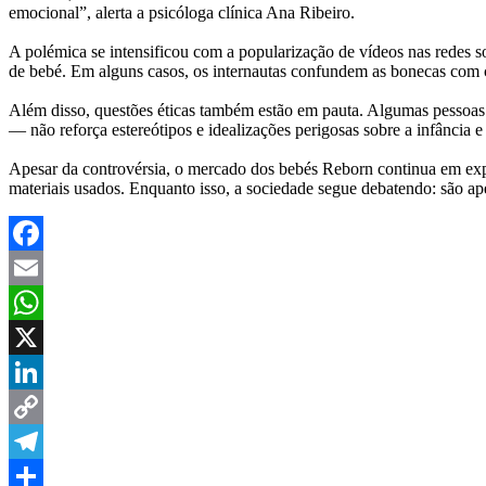
emocional”, alerta a psicóloga clínica Ana Ribeiro.
A polémica se intensificou com a popularização de vídeos nas redes s
de bebé. Em alguns casos, os internautas confundem as bonecas com cr
Além disso, questões éticas também estão em pauta. Algumas pessoas 
— não reforça estereótipos e idealizações perigosas sobre a infância e
Apesar da controvérsia, o mercado dos bebés Reborn continua em expa
materiais usados. Enquanto isso, a sociedade segue debatendo: são 
Facebook
Email
WhatsApp
X
LinkedIn
Copy
Link
Telegram