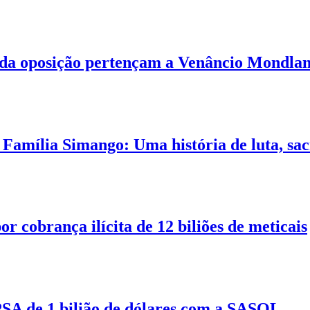
er da oposição pertençam a Venâncio Mondla
mília Simango: Uma história de luta, sacri
 cobrança ilícita de 12 biliões de meticais
PSA de 1 bilião de dólares com a SASOL