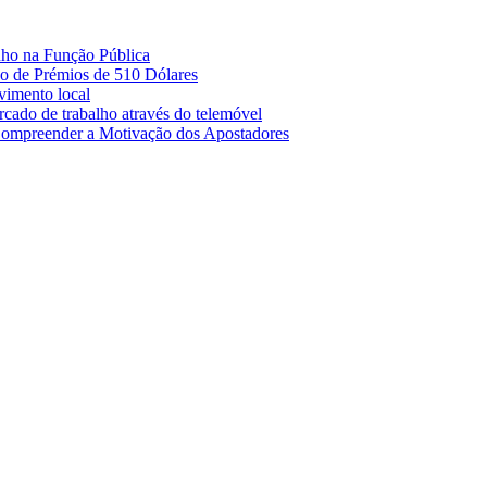
nho na Função Pública
 de Prémios de 510 Dólares
lvimento local
cado de trabalho através do telemóvel
Compreender a Motivação dos Apostadores