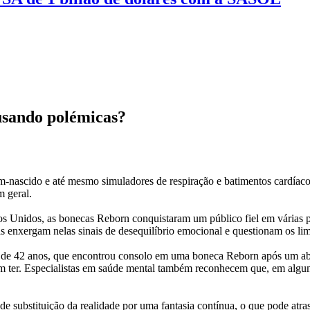
usando polémicas?
nascido e até mesmo simuladores de respiração e batimentos cardíacos
m geral.
os Unidos, as bonecas Reborn conquistaram um público fiel em várias 
 enxergam nelas sinais de desequilíbrio emocional e questionam os limi
s, de 42 anos, que encontrou consolo em uma boneca Reborn após um a
 ter. Especialistas em saúde mental também reconhecem que, em algun
 substituição da realidade por uma fantasia contínua, o que pode atra