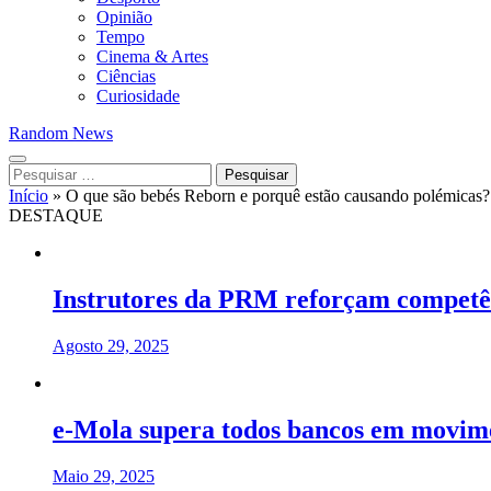
Opinião
Tempo
Cinema & Artes
Ciências
Curiosidade
Random News
Pesquisar
por:
Início
»
O que são bebés Reborn e porquê estão causando polémicas?
DESTAQUE
Instrutores da PRM reforçam competên
Agosto 29, 2025
e-Mola supera todos bancos em movime
Maio 29, 2025