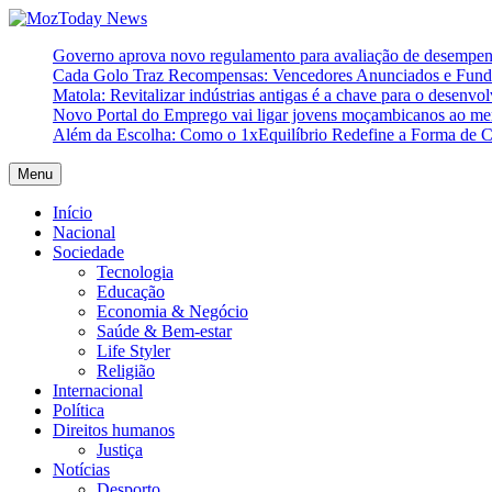
Skip
to
MozToday News
Onde a gente lê.
Governo aprova novo regulamento para avaliação de desempe
content
Cada Golo Traz Recompensas: Vencedores Anunciados e Fundo
Matola: Revitalizar indústrias antigas é a chave para o desenvo
Novo Portal do Emprego vai ligar jovens moçambicanos ao mer
Além da Escolha: Como o 1xEquilíbrio Redefine a Forma de 
Menu
Início
Nacional
Sociedade
Tecnologia
Educação
Economia & Negócio
Saúde & Bem-estar
Life Styler
Religião
Internacional
Política
Direitos humanos
Justiça
Notícias
Desporto