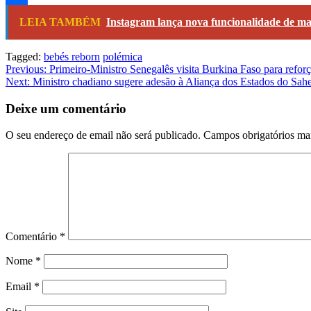
Share
LEIA TAMBÉM
Instagram lança nova funcionalidade de ma
Tagged:
bebés reborn
polémica
Navegação
Previous:
Primeiro-Ministro Senegalês visita Burkina Faso para refor
Next:
Ministro chadiano sugere adesão à Aliança dos Estados do Sahe
de
artigos
Deixe um comentário
O seu endereço de email não será publicado.
Campos obrigatórios m
Comentário
*
Nome
*
Email
*