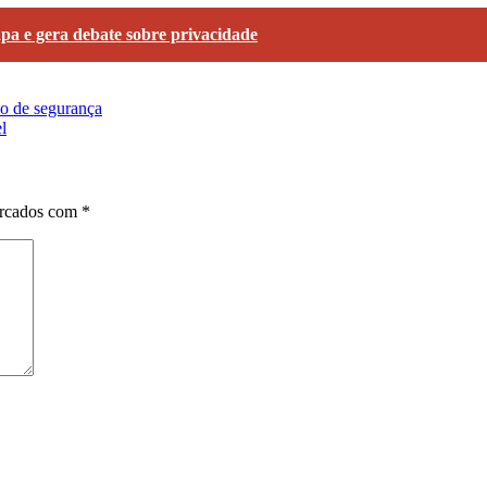
pa e gera debate sobre privacidade
ço de segurança
l
arcados com
*