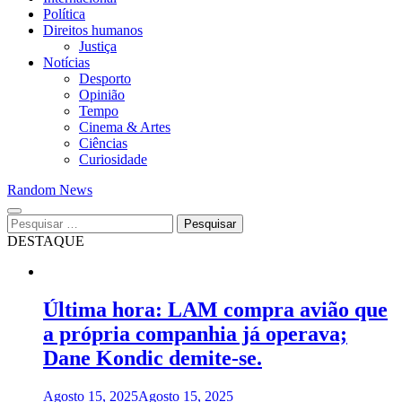
Política
Direitos humanos
Justiça
Notícias
Desporto
Opinião
Tempo
Cinema & Artes
Ciências
Curiosidade
Random News
Pesquisar
por:
DESTAQUE
Última hora: LAM compra avião que
a própria companhia já operava;
Dane Kondic demite-se.
Agosto 15, 2025
Agosto 15, 2025