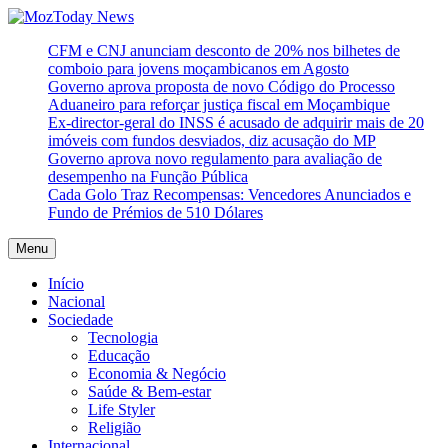
Skip
to
MozToday News
Onde a gente lê.
CFM e CNJ anunciam desconto de 20% nos bilhetes de
content
comboio para jovens moçambicanos em Agosto
Governo aprova proposta de novo Código do Processo
Aduaneiro para reforçar justiça fiscal em Moçambique
Ex-director-geral do INSS é acusado de adquirir mais de 20
imóveis com fundos desviados, diz acusação do MP
Governo aprova novo regulamento para avaliação de
desempenho na Função Pública
Cada Golo Traz Recompensas: Vencedores Anunciados e
Fundo de Prémios de 510 Dólares
Menu
Início
Nacional
Sociedade
Tecnologia
Educação
Economia & Negócio
Saúde & Bem-estar
Life Styler
Religião
Internacional