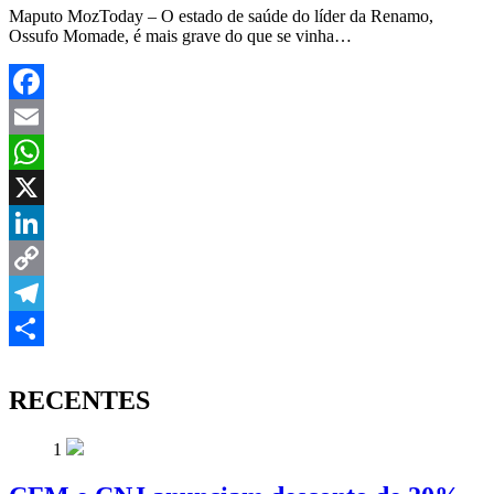
Maputo MozToday – O estado de saúde do líder da Renamo,
Ossufo Momade, é mais grave do que se vinha…
Facebook
Email
WhatsApp
X
LinkedIn
Copy
Link
Telegram
Share
RECENTES
1