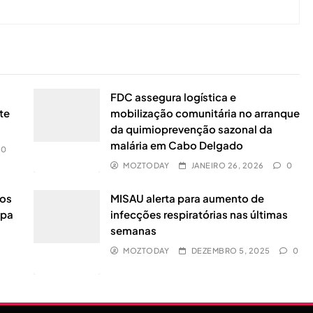
FDC assegura logística e
te
mobilização comunitária no arranque
da quimioprevenção sazonal da
malária em Cabo Delgado
0
MOZTODAY
JANEIRO 26, 2026
0
dos
MISAU alerta para aumento de
upa
infecções respiratórias nas últimas
semanas
MOZTODAY
DEZEMBRO 5, 2025
0