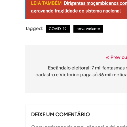
LEIA TAMBÉM
Dirigentes moçambicanos cont
agravando fragilidade do sistema nacional
Tagged:
COVID-19
nova variante
Previou
Navegação
de
Escândalo eleitoral: 7 mil fantasmas 
cadastro e Victorino paga só 36 mil metica
artigos
DEIXE UM COMENTÁRIO
O seu endereço de email não será publicado