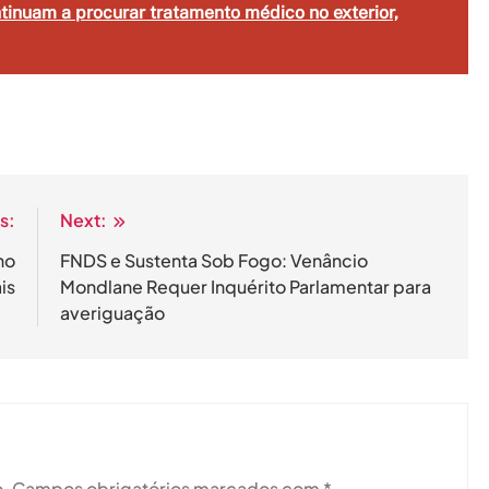
inuam a procurar tratamento médico no exterior,
s:
Next:
no
FNDS e Sustenta Sob Fogo: Venâncio
is
Mondlane Requer Inquérito Parlamentar para
averiguação
.
Campos obrigatórios marcados com
*