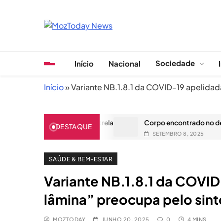
Skip
to
content
MozToday News
Onde a gente lê.
Sociedade
Início
Nacional
Início
»
Variante NB.1.8.1 da COVID-19 apelidad
ado no Mercado Estrela
Corpo encontrado no desaguadouro 
DESTAQUE
SETEMBRO 8, 2025
SAÚDE & BEM-ESTAR
Variante NB.1.8.1 da COVI
lâmina” preocupa pelo sin
MOZTODAY
JUNHO 20, 2025
0
4 MINS