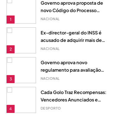
internacional.
Governo aprova proposta de
novo Código do Processo
Aduaneiro para reforçar
NACIONAL
1
justiça fiscal em Moçambique
Ex-director-geral do INSS é
acusado de adquirir mais de
20 imóveis com fundos
NACIONAL
2
desviados, diz acusação do
MP
Governo aprova novo
regulamento para avaliação
de desempenho na Função
NACIONAL
3
Pública
Cada Golo Traz Recompensas:
Vencedores Anunciados e
Fundo de Prémios de 510
DESPORTO
4
Dólares
Matola: Revitalizar indústrias
antigas é a chave para o
desenvolvimento local
NACIONAL
UNCATEGORIZED
5