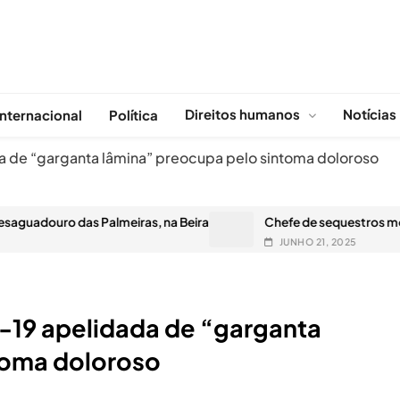
Direitos humanos
Notícias
Internacional
Política
a de “garganta lâmina” preocupa pelo sintoma doloroso
das Palmeiras, na Beira
Chefe de sequestros moçambicano 
JUNHO 21, 2025
D-19 apelidada de “garganta
toma doloroso