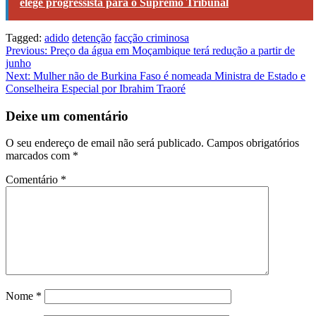
elege progressista para o Supremo Tribunal
Tagged:
adido
detenção
facção criminosa
Navegação
Previous:
Preço da água em Moçambique terá redução a partir de
junho
de
Next:
Mulher não de Burkina Faso é nomeada Ministra de Estado e
artigos
Conselheira Especial por Ibrahim Traoré
Deixe um comentário
O seu endereço de email não será publicado.
Campos obrigatórios
marcados com
*
Comentário
*
Nome
*