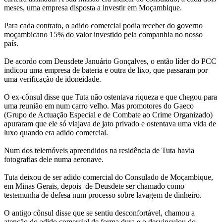
meses, uma empresa disposta a investir em Moçambique.
Para cada contrato, o adido comercial podia receber do governo
moçambicano 15% do valor investido pela companhia no nosso
país.
De acordo com Deusdete Januário Gonçalves, o então líder do PCC
indicou uma empresa de bateria e outra de lixo, que passaram por
uma verificação de idoneidade.
O ex-cônsul disse que Tuta não ostentava riqueza e que chegou para
uma reunião em num carro velho. Mas promotores do Gaeco
(Grupo de Actuação Especial e de Combate ao Crime Organizado)
apuraram que ele só viajava de jato privado e ostentava uma vida de
luxo quando era adido comercial.
Num dos telemóveis apreendidos na residência de Tuta havia
fotografias dele numa aeronave.
Tuta deixou de ser adido comercial do Consulado de Moçambique,
em Minas Gerais, depois de Deusdete ser chamado como
testemunha de defesa num processo sobre lavagem de dinheiro.
O antigo cônsul disse que se sentiu desconfortável, chamou a
atenção do adido comercial de forma dura e o desvinculou do