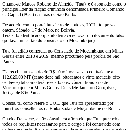
Chama-se Marcos Roberto de Almeida (Tuta), e é apontado como o
principal lider da facção criminosa denominada Primeiro Comando
da Capital (PCC) nas ruas de São Paulo.
De acordo com o portal brasileiro de notícias, UOL, foi preso,
ontem, Sábado, 17 de Maio, na Bolívia.
Terá sido identificado quando tentava renovar um documento falso
(portava um cartão do consulado do Moçambique).
Tuta foi adido comercial no Consulado de Moçambique em Minas
Gerais entre 2018 e 2019, mesmo procurado pela polícia de São
Paulo.
Ele recebia um salário de R$ 10 mil mensais, o equivalente a
112.820,08 MT (cento doze mil, oitocentos e vinte meticais, oito
centavos) tal como terá revelado o ex-cônsul-honorário de
Moçambique em Minas Gerais, Deusdete Januário Gonçalves, à
Justiça de São Paulo.
Consta, tal como refere o UOL, que Tuts foi apresentado por
ministros-conselheiros da Embaixada de Moçambique no Brasil.
Citado, Deusdete, então cônsul terá afirmado que Tuta preenchia
todos os requisitos necessários para o cargo e foi contratado com
carteira assinada. A sua missão era indicar ao consulado, a cada dois