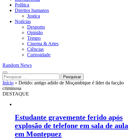
Política
Direitos humanos
Justiça
Notícias
Desporto
Opinião
Tempo
Cinema & Artes
Ciências
Curiosidade
Random News
Pesquisar
por:
Início
»
Detido: antigo adido de Moçambique é líder da facção
criminosa
DESTAQUE
Estudante gravemente ferido após
explosão de telefone em sala de aula
em Montepuez