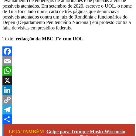
levantamento de endereços de autoridades e de policiais alvos de
possíveis atentados. Em setembro de 2020, escreve o UOL, o nome
de Tuta foi citado numa carta de três páginas que denunciava
possíveis atentados contra um juiz de Rondônia e funcionários do
Depen (Departamento Penitenciário Nacional) em protesto contra a
falta de visitas em presídios federais.
Texto:
redacção da MBC TV com UOL
Facebook
Email
WhatsApp
X
LinkedIn
Copy
Link
Telegram
Share
LEIA TAMBÉM
Golpe para Trump e Musk: Wisconsin