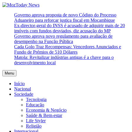
Skip
to
MozToday News
Onde a gente lê.
Governo aprova proposta de novo Código do Processo
content
Aduaneiro para reforçar justiça fiscal em Moçambique
Ex-director-geral do INSS é acusado de adquirir mais de 20
imóveis com fundos desviados, diz acusação do MP
Governo aprova novo regulamento para avaliação de
desempenho na Função Pública
Cada Golo Traz Recompensas: Vencedores Anunciados e
Fundo de Prémios de 510 Dólares
Matola: Revitalizar indústrias antigas é a chave para o
desenvolvimento local
Menu
Início
Nacional
Sociedade
Tecnologia
Educação
Economia & Negócio
Saúde & Bem-estar
Life Styler
Religião
Internacional