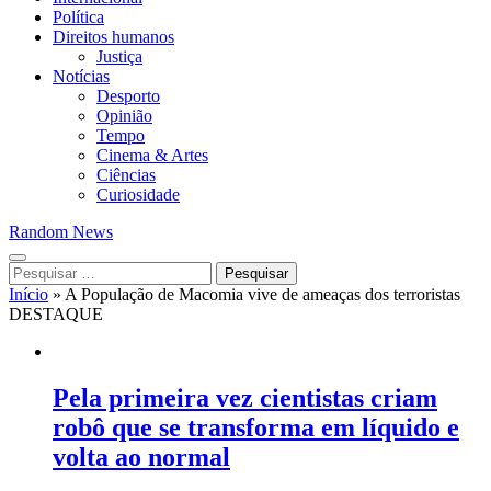
Política
Direitos humanos
Justiça
Notícias
Desporto
Opinião
Tempo
Cinema & Artes
Ciências
Curiosidade
Random News
Pesquisar
por:
Início
»
A População de Macomia vive de ameaças dos terroristas
DESTAQUE
Pela primeira vez cientistas criam
robô que se transforma em líquido e
volta ao normal