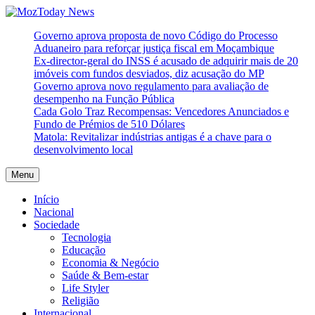
Skip
to
MozToday News
Onde a gente lê.
Governo aprova proposta de novo Código do Processo
content
Aduaneiro para reforçar justiça fiscal em Moçambique
Ex-director-geral do INSS é acusado de adquirir mais de 20
imóveis com fundos desviados, diz acusação do MP
Governo aprova novo regulamento para avaliação de
desempenho na Função Pública
Cada Golo Traz Recompensas: Vencedores Anunciados e
Fundo de Prémios de 510 Dólares
Matola: Revitalizar indústrias antigas é a chave para o
desenvolvimento local
Menu
Início
Nacional
Sociedade
Tecnologia
Educação
Economia & Negócio
Saúde & Bem-estar
Life Styler
Religião
Internacional