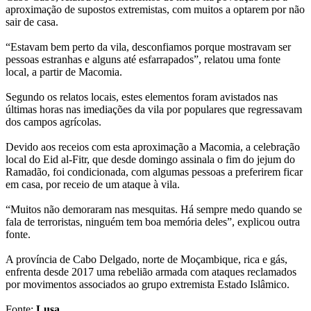
aproximação de supostos extremistas, com muitos a optarem por não
sair de casa.
“Estavam bem perto da vila, desconfiamos porque mostravam ser
pessoas estranhas e alguns até esfarrapados”, relatou uma fonte
local, a partir de Macomia.
Segundo os relatos locais, estes elementos foram avistados nas
últimas horas nas imediações da vila por populares que regressavam
dos campos agrícolas.
Devido aos receios com esta aproximação a Macomia, a celebração
local do Eid al-Fitr, que desde domingo assinala o fim do jejum do
Ramadão, foi condicionada, com algumas pessoas a preferirem ficar
em casa, por receio de um ataque à vila.
“Muitos não demoraram nas mesquitas. Há sempre medo quando se
fala de terroristas, ninguém tem boa memória deles”, explicou outra
fonte.
A província de Cabo Delgado, norte de Moçambique, rica e gás,
enfrenta desde 2017 uma rebelião armada com ataques reclamados
por movimentos associados ao grupo extremista Estado Islâmico.
Fonte:
Lusa