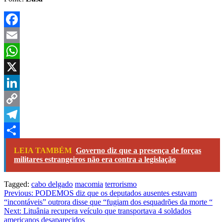
Facebook
Email
WhatsApp
X
LinkedIn
Copy
Link
Telegram
Share
LEIA TAMBÉM
Governo diz que a presença de forças
militares estrangeiros não era contra a legislação
Tagged:
cabo delgado
macomia
terrorismo
Navegação
Previous:
PODEMOS diz que os deputados ausentes estavam
“incontáveis” outrora disse que “fugiam dos esquadrões da morte “
de
Next:
Lituânia recupera veículo que transportava 4 soldados
artigos
americanos desaparecidos