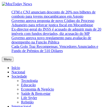
Skip
to
MozToday News
Onde a gente lê.
CFM e CNJ anunciam desconto de 20% nos bilhetes de
content
comboio para jovens moçambicanos em Agosto
Governo aprova proposta de novo Código do Processo
Aduaneiro para reforçar justiça fiscal em Moçambique
Ex-director-geral do INSS é acusado de adquirir mais de 20
imóveis com fundos desviados, diz acusação do MP
Governo aprova novo regulamento para avaliação de
desempenho na Função Pública
Cada Golo Traz Recompensas: Vencedores Anunciados e
Fundo de Prémios de 510 Dólares
Menu
Início
Nacional
Sociedade
Tecnologia
Educação
Economia & Negócio
Saúde & Bem-estar
Life Styler
Religião
Internacional