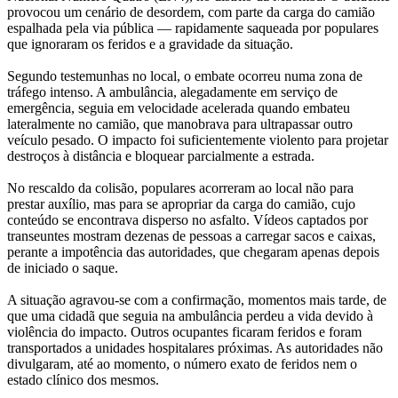
provocou um cenário de desordem, com parte da carga do camião
espalhada pela via pública — rapidamente saqueada por populares
que ignoraram os feridos e a gravidade da situação.
Segundo testemunhas no local, o embate ocorreu numa zona de
tráfego intenso. A ambulância, alegadamente em serviço de
emergência, seguia em velocidade acelerada quando embateu
lateralmente no camião, que manobrava para ultrapassar outro
veículo pesado. O impacto foi suficientemente violento para projetar
destroços à distância e bloquear parcialmente a estrada.
No rescaldo da colisão, populares acorreram ao local não para
prestar auxílio, mas para se apropriar da carga do camião, cujo
conteúdo se encontrava disperso no asfalto. Vídeos captados por
transeuntes mostram dezenas de pessoas a carregar sacos e caixas,
perante a impotência das autoridades, que chegaram apenas depois
de iniciado o saque.
A situação agravou-se com a confirmação, momentos mais tarde, de
que uma cidadã que seguia na ambulância perdeu a vida devido à
violência do impacto. Outros ocupantes ficaram feridos e foram
transportados a unidades hospitalares próximas. As autoridades não
divulgaram, até ao momento, o número exato de feridos nem o
estado clínico dos mesmos.