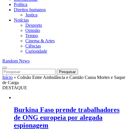
Política
Direitos humanos
Justiça
Notícias
Desporto
Opinião
Tempo
Cinema & Artes
Ciências
Curiosidade
Random News
Pesquisar
por:
Início
»
Colisão Entre Ambulância e Camião Causa Mortes e Saque
de Carga
DESTAQUE
Burkina Faso prende trabalhadores
de ONG europeia por alegada
espionagem