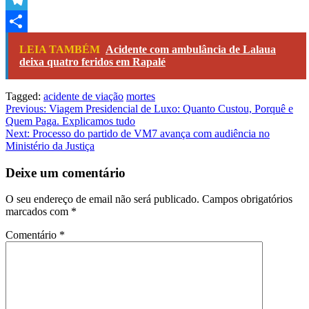
Link
Telegram
Share
LEIA TAMBÉM
Acidente com ambulância de Lalaua
deixa quatro feridos em Rapalé
Tagged:
acidente de viação
mortes
Navegação
Previous:
Viagem Presidencial de Luxo: Quanto Custou, Porquê e
Quem Paga. Explicamos tudo
de
Next:
Processo do partido de VM7 avança com audiência no
artigos
Ministério da Justiça
Deixe um comentário
O seu endereço de email não será publicado.
Campos obrigatórios
marcados com
*
Comentário
*