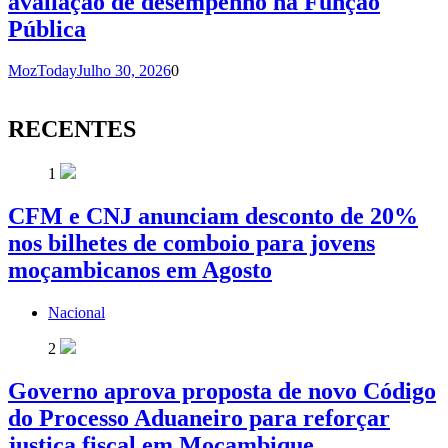
avaliação de desempenho na Função
Pública
MozToday
Julho 30, 2026
0
RECENTES
1
CFM e CNJ anunciam desconto de 20%
nos bilhetes de comboio para jovens
moçambicanos em Agosto
Nacional
2
Governo aprova proposta de novo Código
do Processo Aduaneiro para reforçar
justiça fiscal em Moçambique