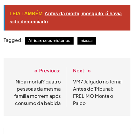
Link
LEIA TAMBÉM
Antes da morte, mosquito já havia
sido denunciado
Tagged:
África e seus mistérios
niassa
Previous:
Next:
Navegação
de
Nipa mortal? quatro
VM7 Julgado no Jornal
pessoas da mesma
Antes do Tribunal:
artigos
família morrem após
FRELIMO Monta o
consumo da bebida
Palco