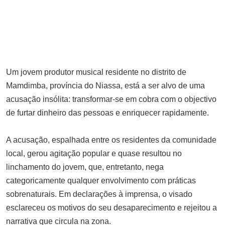
Estado da Palestina
SETEMBRO 21, 2025
Tanzânia: Mais de 100 pessoas
acusadas de traição após protestos
pós-eleitorais
Um jovem produtor musical residente no distrito de
NOVEMBRO 7, 2025
Mamdimba, província do Niassa, está a ser alvo de uma
Site do Parlamento angolano
acusação insólita: transformar-se em cobra com o objectivo
hackeado por grupo cibernético
de furtar dinheiro das pessoas e enriquecer rapidamente.
lusófono
MAIO 5, 2025
A acusação, espalhada entre os residentes da comunidade
Os três gigantes: Mali reforça
local, gerou agitação popular e quase resultou no
território AES. Veja todas fotos
linchamento do jovem, que, entretanto, nega
MAIO 31, 2025
categoricamente qualquer envolvimento com práticas
sobrenaturais. Em declarações à imprensa, o visado
esclareceu os motivos do seu desaparecimento e rejeitou a
narrativa que circula na zona.