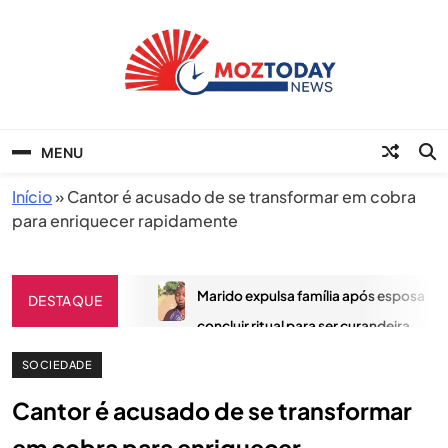
Skip
to
content
MozToday News
Onde a gente lê.
MENU
Início
»
Cantor é acusado de se transformar em cobra
para enriquecer rapidamente
Marido expulsa família após esposa
DESTAQUE
concluir ritual para ser curandeira
MAIO 21, 2025
SOCIEDADE
Tensão Aumenta com Atrasos no
Cantor é acusado de se transformar
Pagamento às Tropas do Ruanda em
Cabo Delgado
em cobra para enriquecer