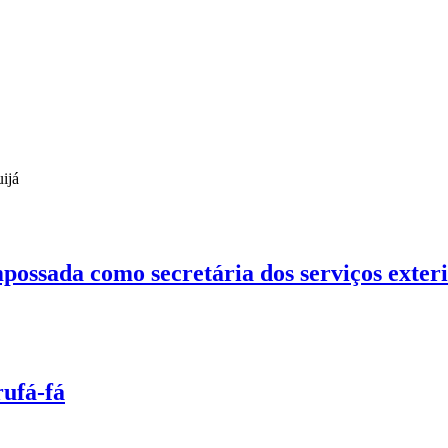
ijá
ossada como secretária dos serviços exteri
rufá-fá