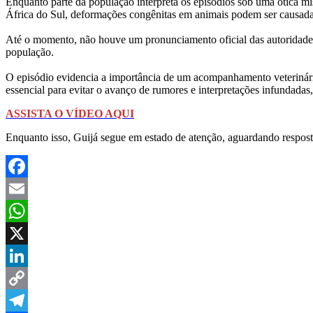
Enquanto parte da população interpreta os episódios sob uma ótica mís
África do Sul, deformações congênitas em animais podem ser causadas
Até o momento, não houve um pronunciamento oficial das autoridades
população.
O episódio evidencia a importância de um acompanhamento veterinário
essencial para evitar o avanço de rumores e interpretações infundada
ASSISTA O VÍDEO AQUI
Enquanto isso, Guijá segue em estado de atenção, aguardando respost
Facebook
Email
WhatsApp
X
LinkedIn
Copy