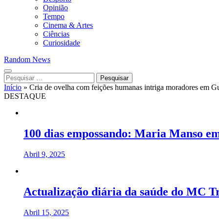
Opinião
Tempo
Cinema & Artes
Ciências
Curiosidade
Random News
Pesquisar
por:
Início
»
Cria de ovelha com feições humanas intriga moradores em Gu
DESTAQUE
100 dias empossando: Maria Manso emp
Abril 9, 2025
Actualização diária da saúde do MC T
Abril 15, 2025