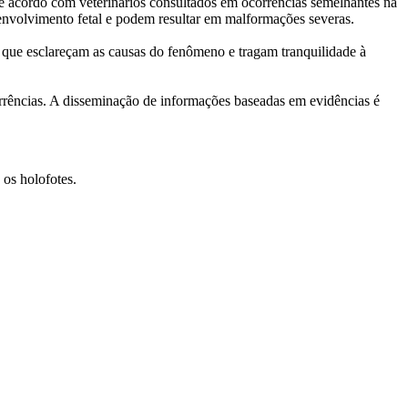
 De acordo com veterinários consultados em ocorrências semelhantes na
senvolvimento fetal e podem resultar em malformações severas.
 que esclareçam as causas do fenômeno e tragam tranquilidade à
rrências. A disseminação de informações baseadas em evidências é
os holofotes.