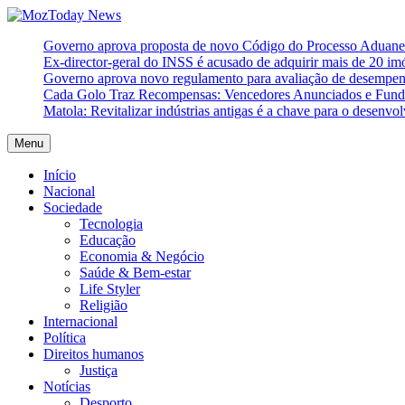
Skip
to
MozToday News
Onde a gente lê.
Governo aprova proposta de novo Código do Processo Aduaneir
content
Ex-director-geral do INSS é acusado de adquirir mais de 20 i
Governo aprova novo regulamento para avaliação de desempe
Cada Golo Traz Recompensas: Vencedores Anunciados e Fundo
Matola: Revitalizar indústrias antigas é a chave para o desenvo
Menu
Início
Nacional
Sociedade
Tecnologia
Educação
Economia & Negócio
Saúde & Bem-estar
Life Styler
Religião
Internacional
Política
Direitos humanos
Justiça
Notícias
Desporto