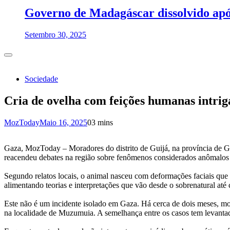
Governo de Madagáscar dissolvido após 
Setembro 30, 2025
Sociedade
Cria de ovelha com feições humanas intri
MozToday
Maio 16, 2025
0
3 mins
Gaza, MozToday – Moradores do distrito de Guijá, na província de Ga
reacendeu debates na região sobre fenômenos considerados anômalos 
Segundo relatos locais, o animal nasceu com deformações faciais que
alimentando teorias e interpretações que vão desde o sobrenatural até c
Este não é um incidente isolado em Gaza. Há cerca de dois meses, 
na localidade de Muzumuia. A semelhança entre os casos tem levantad