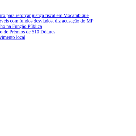
o para reforçar justiça fiscal em Moçambique
móveis com fundos desviados, diz acusação do MP
nho na Função Pública
 de Prémios de 510 Dólares
lvimento local