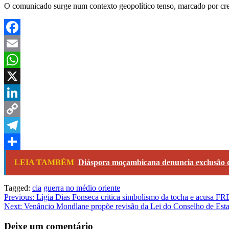
O comunicado surge num contexto geopolítico tenso, marcado por cresc
Facebook
Email
WhatsApp
X
LinkedIn
Copy
Link
Telegram
Share
LEIA TAMBÉM
Diáspora moçambicana denuncia exclusão do
Tagged:
cia
guerra no médio oriente
Navegação
Previous:
Lígia Dias Fonseca critica simbolismo da tocha e acusa 
Next:
Venâncio Mondlane propõe revisão da Lei do Conselho de Est
de
artigos
Deixe um comentário