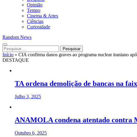
Opinião
Tempo
Cinema & Artes
Ciências
Curiosidade
Random News
Pesquisar
por:
Início
»
CIA confirma danos graves ao programa nuclear iraniano apó
DESTAQUE
TA ordena demolição de bancas na fai
Julho 3, 2025
ANAMOLA condena atentado contra 
Outubro 6, 2025