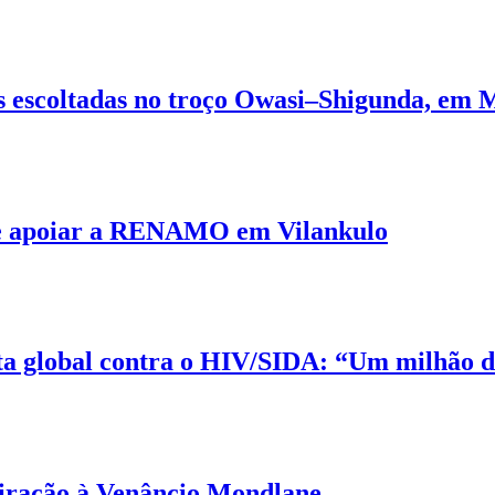
as escoltadas no troço Owasi–Shigunda, em
 de apoiar a RENAMO em Vilankulo
a global contra o HIV/SIDA: “Um milhão 
miração à Venâncio Mondlane