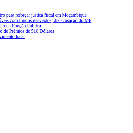
o para reforçar justiça fiscal em Moçambique
móveis com fundos desviados, diz acusação do MP
nho na Função Pública
 de Prémios de 510 Dólares
lvimento local