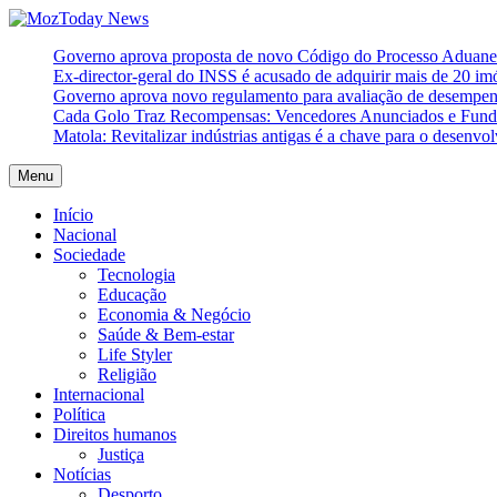
Skip
to
MozToday News
Onde a gente lê.
Governo aprova proposta de novo Código do Processo Aduaneir
content
Ex-director-geral do INSS é acusado de adquirir mais de 20 i
Governo aprova novo regulamento para avaliação de desempe
Cada Golo Traz Recompensas: Vencedores Anunciados e Fundo
Matola: Revitalizar indústrias antigas é a chave para o desenvo
Menu
Início
Nacional
Sociedade
Tecnologia
Educação
Economia & Negócio
Saúde & Bem-estar
Life Styler
Religião
Internacional
Política
Direitos humanos
Justiça
Notícias
Desporto