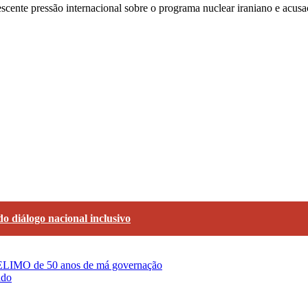
ente pressão internacional sobre o programa nuclear iraniano e acusaç
 diálogo nacional inclusivo
FRELIMO de 50 anos de má governação
ado