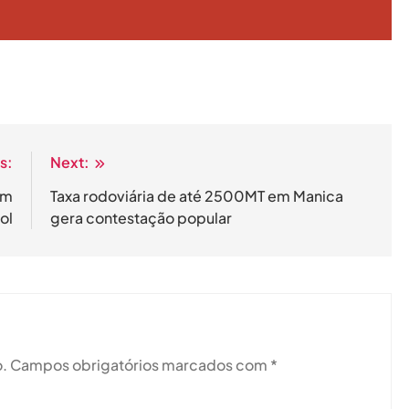
s:
Next:
em
Taxa rodoviária de até 2500MT em Manica
ol
gera contestação popular
.
Campos obrigatórios marcados com
*