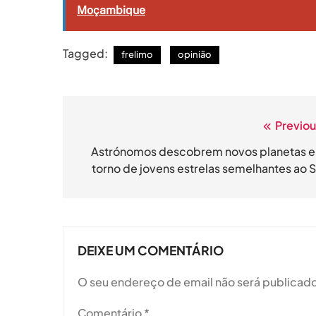
Moçambique
Tagged:
frelimo
opinião
Previou
Navegação
de
Astrónomos descobrem novos planetas 
torno de jovens estrelas semelhantes ao S
artigos
DEIXE UM COMENTÁRIO
O seu endereço de email não será publicado
Comentário
*