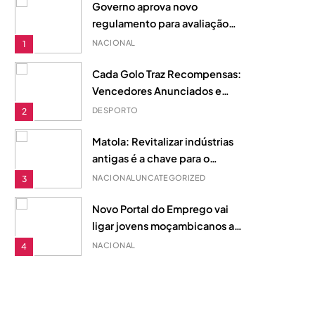
Governo aprova novo
regulamento para avaliação
de desempenho na Função
NACIONAL
1
Pública
Cada Golo Traz Recompensas:
Vencedores Anunciados e
Fundo de Prémios de 510
DESPORTO
2
Dólares
Matola: Revitalizar indústrias
antigas é a chave para o
desenvolvimento local
NACIONAL
UNCATEGORIZED
3
Novo Portal do Emprego vai
ligar jovens moçambicanos ao
mercado de trabalho através
NACIONAL
4
do telemóvel
Além da Escolha: Como o
1xEquilíbrio Redefine a Forma
de Compreender a Motivação
DESPORTO
5