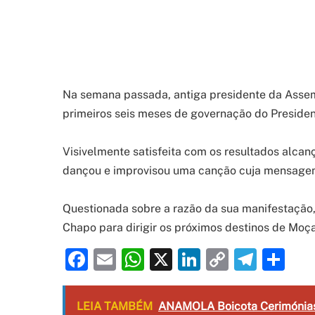
Na semana passada, antiga presidente da Assem
primeiros seis meses de governação do Presiden
Visivelmente satisfeita com os resultados alca
dançou e improvisou uma canção cuja mensagem f
Questionada sobre a razão da sua manifestação, 
Chapo para dirigir os próximos destinos de Moç
Facebook
Email
WhatsApp
X
LinkedIn
Copy
Tele
Sh
Link
LEIA TAMBÉM
ANAMOLA Boicota Cerimónias 