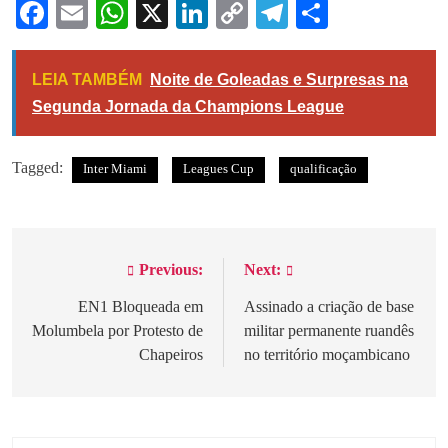
Facebook
Email
WhatsApp
X
LinkedIn
Copy
Telegram
Share
Link
LEIA TAMBÉM
Noite de Goleadas e Surpresas na
Segunda Jornada da Champions League
Tagged:
Inter Miami
Leagues Cup
qualificação
Previous:
Next:
Navegação
de
EN1 Bloqueada em
Assinado a criação de base
Molumbela por Protesto de
militar permanente ruandês
artigos
Chapeiros
no território moçambicano