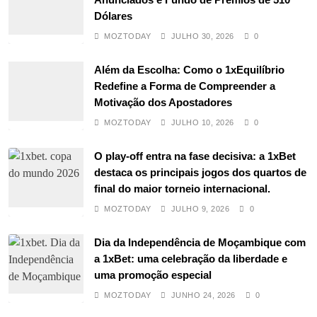
Dólares
MOZTODAY
JULHO 30, 2026
0
Além da Escolha: Como o 1xEquilíbrio
Redefine a Forma de Compreender a
Motivação dos Apostadores
MOZTODAY
JULHO 10, 2026
0
O play-off entra na fase decisiva: a 1xBet
destaca os principais jogos dos quartos de
final do maior torneio internacional.
MOZTODAY
JULHO 9, 2026
0
Dia da Independência de Moçambique com
a 1xBet: uma celebração da liberdade e
uma promoção especial
MOZTODAY
JUNHO 24, 2026
0