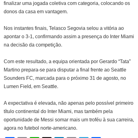
de 1 milhão de meticais por
finalizar uma jogada coletiva com categoria, colocando os
violação de normas segurança no
donos da casa em vantagem.
trabalho
MAIO 28, 2025
Nos instantes finais, Telasco Segovia selou a vitória ao
apontar o 3-1, confirmando assim a presença do Inter Miami
na decisão da competição.
Com este resultado, a equipa orientada por Gerardo “Tata”
Martino prepara-se para disputar a final frente ao Seattle
Sounders FC, marcada para o próximo 31 de agosto, no
Lumen Field, em Seattle.
A expectativa é elevada, não apenas pelo possível primeiro
título continental do Inter Miami, mas também pela
oportunidade de Messi somar mais um troféu à sua carreira,
agora no futebol norte-americano.