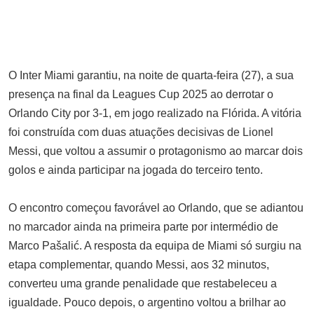
violar e matar adolescente
OUTUBRO 21, 2025
Mulher norte-americana viaja ao
Afeganistão e revela dura realidade
O Inter Miami garantiu, na noite de quarta-feira (27), a sua
das mulheres sob a lei Sharia
presença na final da Leagues Cup 2025 ao derrotar o
OUTUBRO 10, 2025
Orlando City por 3-1, em jogo realizado na Flórida. A vitória
Perseguição 2? Venâncio
foi construída com duas atuações decisivas de Lionel
Mondlane recebe duas
Messi, que voltou a assumir o protagonismo ao marcar dois
notificações ao mesmo dia
golos e ainda participar na jogada do terceiro tento.
JUNHO 17, 2025
Celso Correia ameaça e desafia
O encontro começou favorável ao Orlando, que se adiantou
quem investigar o SUSTENTA:
no marcador ainda na primeira parte por intermédio de
“Nem se for o governo ou o
Marco Pašalić. A resposta da equipa de Miami só surgiu na
partido”
etapa complementar, quando Messi, aos 32 minutos,
JUNHO 24, 2025
converteu uma grande penalidade que restabeleceu a
Jindal África multado em em mais
igualdade. Pouco depois, o argentino voltou a brilhar ao