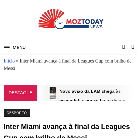
Skip
to
content
MozToday News
Onde a gente lê.
MENU
Início
»
Inter Miami avança à final da Leagues Cup com brilho de
Messi
Novo avião da LAM chega às
DESTAQUE
escondidas por se tratar de um
avião já usado pelos mesmos
DESPORTO
AGOSTO 17, 2025
Inter Miami avança à final da Leagues
MDM recomenda criação de equipa
de inquérito para esclarecimento