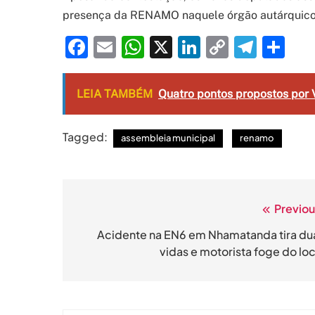
presença da RENAMO naquele órgão autárquico
Facebook
Email
WhatsApp
X
LinkedIn
Copy
Tele
Sh
Link
LEIA TAMBÉM
Quatro pontos propostos por 
Tagged:
assembleia municipal
renamo
Previou
Navegação
de
Acidente na EN6 em Nhamatanda tira du
vidas e motorista foge do loc
artigos