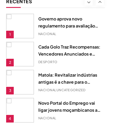
RECENTES
educação à saída da FRELIMO
POLÍTICA
8
do governo
Governo aprova novo
regulamento para avaliação
de desempenho na Função
NACIONAL
1
Pública
Cada Golo Traz Recompensas:
Vencedores Anunciados e
Fundo de Prémios de 510
DESPORTO
2
Dólares
Matola: Revitalizar indústrias
antigas é a chave para o
desenvolvimento local
NACIONAL
UNCATEGORIZED
3
Novo Portal do Emprego vai
ligar jovens moçambicanos ao
mercado de trabalho através
NACIONAL
4
do telemóvel