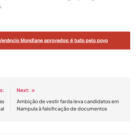
.
gram
are
Venâncio Mondlane aprovados: é tudo pelo povo
s:
Next:
as
Ambição de vestir farda leva candidatos em
al
Nampula à falsificação de documentos