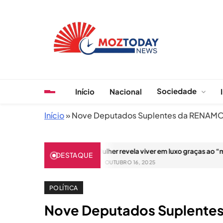
Skip
to
content
MozToday News
Onde a gente lê.
Sociedade
Início
Nacional
Início
»
Nove Deputados Suplentes da RENAMO T
odas rotas
Mulher revela viver em luxo graças ao “marido da 
DESTAQUE
OUTUBRO 16, 2025
POLÍTICA
Nove Deputados Suplente