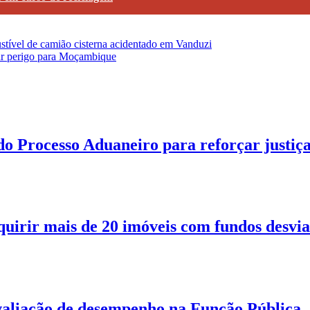
ustível de camião cisterna acidentado em Vanduzi
tar perigo para Moçambique
o Processo Aduaneiro para reforçar justiç
quirir mais de 20 imóveis com fundos desvi
aliação de desempenho na Função Pública