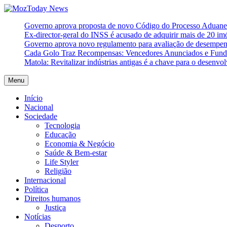
Skip
to
MozToday News
Onde a gente lê.
Governo aprova proposta de novo Código do Processo Aduaneir
content
Ex-director-geral do INSS é acusado de adquirir mais de 20 i
Governo aprova novo regulamento para avaliação de desempe
Cada Golo Traz Recompensas: Vencedores Anunciados e Fundo
Matola: Revitalizar indústrias antigas é a chave para o desenvo
Menu
Início
Nacional
Sociedade
Tecnologia
Educação
Economia & Negócio
Saúde & Bem-estar
Life Styler
Religião
Internacional
Política
Direitos humanos
Justiça
Notícias
Desporto