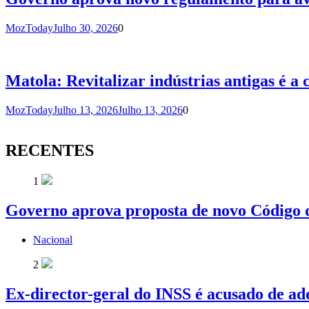
MozToday
Julho 30, 2026
0
Matola: Revitalizar indústrias antigas é a
MozToday
Julho 13, 2026
Julho 13, 2026
0
RECENTES
1
Governo aprova proposta de novo Código d
Nacional
2
Ex-director-geral do INSS é acusado de ad