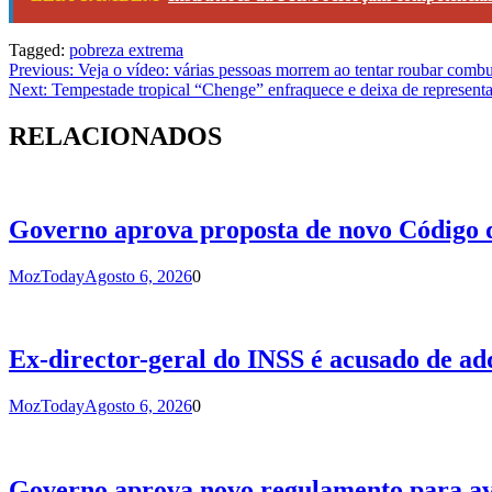
Tagged:
pobreza extrema
Navegação
Previous:
Veja o vídeo: várias pessoas morrem ao tentar roubar comb
Next:
Tempestade tropical “Chenge” enfraquece e deixa de represen
de
artigos
RELACIONADOS
Governo aprova proposta de novo Código d
MozToday
Agosto 6, 2026
0
Ex-director-geral do INSS é acusado de ad
MozToday
Agosto 6, 2026
0
Governo aprova novo regulamento para av