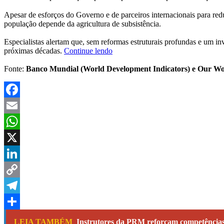
Apesar de esforços do Governo e de parceiros internacionais para redu
população depende da agricultura de subsistência.
Especialistas alertam que, sem reformas estruturais profundas e um i
próximas décadas.
Continue lendo
Fonte:
Banco Mundial (World Development Indicators) e Our Wor
Facebook
Email
WhatsApp
X
LinkedIn
Copy
Link
Telegram
Share
LEIA TAMBÉM
Instrutores da PRM reforçam competências