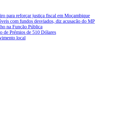
o para reforçar justiça fiscal em Moçambique
móveis com fundos desviados, diz acusação do MP
nho na Função Pública
 de Prémios de 510 Dólares
lvimento local