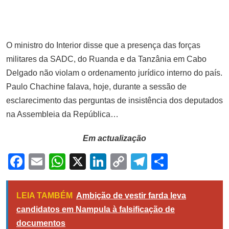
no Parlamento
NOVEMBRO 11, 2025
Homem tenta suicídio na ponte
O ministro do Interior disse que a presença das forças
Maputo-katembe depois de matar a
militares da SADC, do Ruanda e da Tanzânia em Cabo
esposa enfermeira
Delgado não violam o ordenamento jurídico interno do país.
JULHO 17, 2025
Paulo Chachine falava, hoje, durante a sessão de
Sem Dominguês novamente,
esclarecimento das perguntas de insistência dos deputados
Chiquinho Conde anuncia lista de
na Assembleia da República…
39 pré-convocados dos Mambas
para as últimas jornadas
Em actualização
eliminatórias do Mundial 2026
Facebook
Email
WhatsApp
X
LinkedIn
Copy
Telegram
Share
SETEMBRO 16, 2025
Link
Africanos têm acesso negado para
se despedir do Papa Francisco na
LEIA TAMBÉM
Ambição de vestir farda leva
Basílica de São Pedro, gerando
candidatos em Nampula à falsificação de
indignação.
documentos