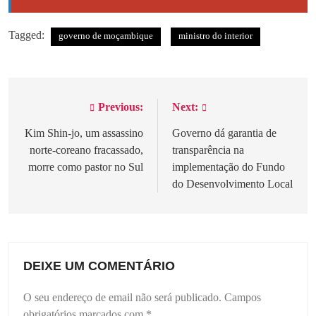
ABRIL 25, 2025
Coordenador distrital da ANAMOLA
Tagged:
governo de moçambique
ministro do interior
denuncia plano de assassinato em
Mogovolas
OUTUBRO 6, 2025
Previous:
Next:
Navegação
de
Kim Shin-jo, um assassino
Governo dá garantia de
norte-coreano fracassado,
transparência na
artigos
morre como pastor no Sul
implementação do Fundo
do Desenvolvimento Local
DEIXE UM COMENTÁRIO
O seu endereço de email não será publicado.
Campos
obrigatórios marcados com
*