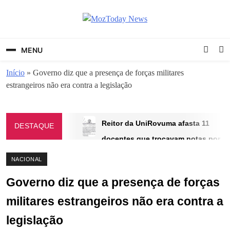
Skip
to
content
MozToday News
Onde a gente lê.
MENU
Início
»
Governo diz que a presença de forças militares
estrangeiros não era contra a legislação
Reitor da UniRovuma afasta 11
DESTAQUE
docentes que trocavam notas por
sexo
NACIONAL
JUNHO 9, 2025
Governo diz que a presença de forças
Julgamento do caso dos 219
milhões arranca esta quarta-feira
militares estrangeiros não era contra a
no Kampfumo
legislação
NOVEMBRO 5, 2025