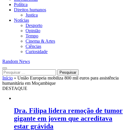
Política
Direitos humanos
Justiça
Notícias
Desporto
Opinião
Tempo
Cinema & Artes
Ciências
Curiosidade
Random News
Pesquisar
por:
Início
»
União Europeia mobiliza 800 mil euros para assistência
humanitária em Moçambique
DESTAQUE
Dra. Filipa lidera remoção de tumor
gigante em jovem que acreditava
estar grávida