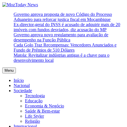
Skip
to
MozToday News
Onde a gente lê.
Governo aprova proposta de novo Código do Processo
content
Aduaneiro para reforçar justiça fiscal em Moçambique
Ex-director-geral do INSS é acusado de adquirir mais de 20
imóveis com fundos desviados, diz acusação do MP
Governo aprova novo regulamento para avaliação de
desempenho na Função Pública
Cada Golo Traz Recompensas: Vencedores Anunciados e
Fundo de Prémios de 510 Dólares
Matola: Revitalizar indústrias antigas é a chave para o
desenvolvimento local
Menu
Início
Nacional
Sociedade
Tecnologia
Educação
Economia & Negócio
Saúde & Bem-estar
Life Styler
Religião
Internacional