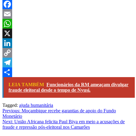
Facebook
Email
WhatsApp
X
LinkedIn
Copy
Link
Telegram
Share
LEIA TAMBÉM
Funcionários da RM ameaçam divulgar
fraude eleitoral desde o tempo de Nyusi.
Tagged:
ajuda humanitária
Navegação
Previous:
Moçambique recebe garantias de apoio do Fundo
Monetário
de
Next:
União Africana felicita Paul Biya em meio a acusações de
artigos
fraude e repressão pós-eleitoral nos Camarões