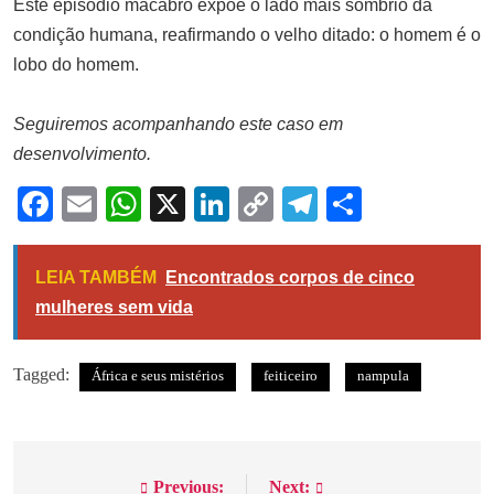
Este episódio macabro expõe o lado mais sombrio da
condição humana, reafirmando o velho ditado: o homem é o
lobo do homem.
Seguiremos acompanhando este caso em
desenvolvimento.
Facebook
Email
WhatsApp
X
LinkedIn
Copy
Telegram
Share
Link
LEIA TAMBÉM
Encontrados corpos de cinco
mulheres sem vida
Tagged:
África e seus mistérios
feiticeiro
nampula
Previous:
Next:
Navegação