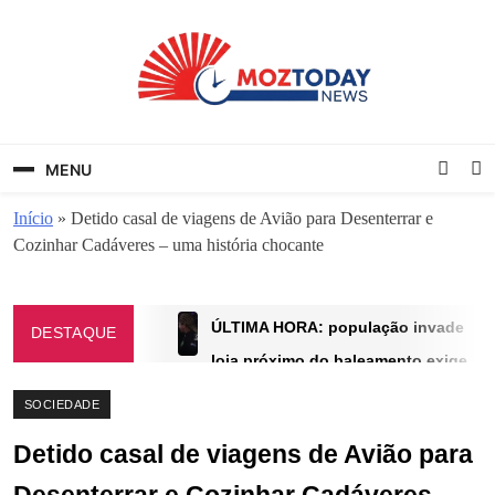
Skip
to
content
MozToday News
Onde a gente lê.
MENU
Início
»
Detido casal de viagens de Avião para Desenterrar e
Cozinhar Cadáveres – uma história chocante
ÚLTIMA HORA: população invade
DESTAQUE
loja próximo do baleamento exige
imagens mas a PRM entrou
SOCIEDADE
primeiro
Detido casal de viagens de Avião para
JULHO 2, 2025
Cabo Delgado, Nampula e Niassa