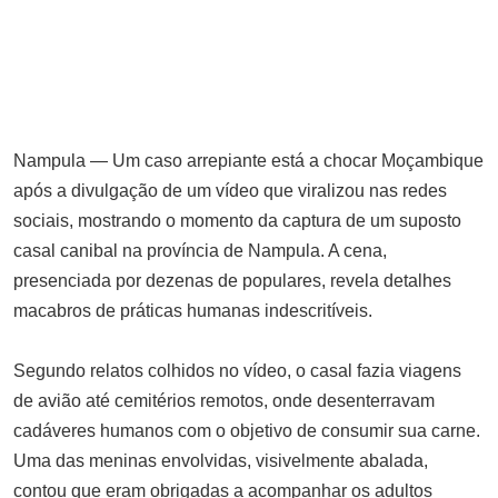
SETEMBRO 7, 2025
Plataforma DECIDE repudia
participação de Moçambique em
cerimónia de posse na Tanzânia
NOVEMBRO 4, 2025
Nampula — Um caso arrepiante está a chocar Moçambique
Saiu “quem é quem no governo”
após a divulgação de um vídeo que viralizou nas redes
mas atropela a precedência do
sociais, mostrando o momento da captura de um suposto
estado
casal canibal na província de Nampula. A cena,
ABRIL 15, 2025
presenciada por dezenas de populares, revela detalhes
Jovem baleada na mandíbula fala
macabros de práticas humanas indescritíveis.
sobre recuperação e reconstrução
ABRIL 28, 2025
Segundo relatos colhidos no vídeo, o casal fazia viagens
Confronto em Bobole: polícia usa
de avião até cemitérios remotos, onde desenterravam
gás lacrimogéneo contra
cadáveres humanos com o objetivo de consumir sua carne.
população
Uma das meninas envolvidas, visivelmente abalada,
SETEMBRO 1, 2025
contou que eram obrigadas a acompanhar os adultos