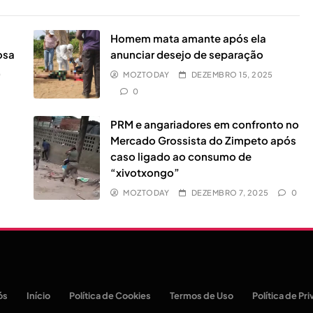
Homem mata amante após ela
osa
anunciar desejo de separação
0
MOZTODAY
DEZEMBRO 15, 2025
0
PRM e angariadores em confronto no
Mercado Grossista do Zimpeto após
caso ligado ao consumo de
“xivotxongo”
MOZTODAY
DEZEMBRO 7, 2025
0
ós
Início
Política de Cookies
Termos de Uso
Política de Pr