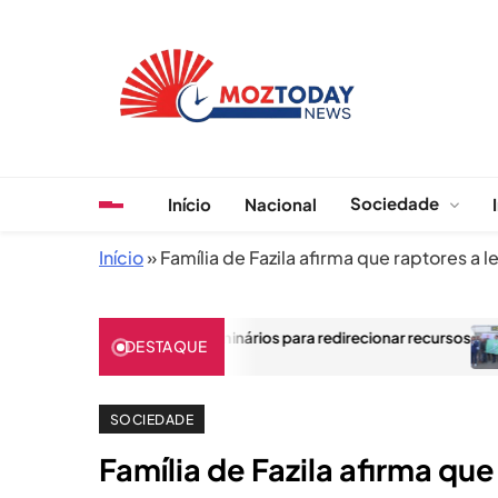
Skip
to
content
MozToday News
Onde a gente lê.
Sociedade
Início
Nacional
Início
»
Família de Fazila afirma que raptores a
ormações e seminários para redirecionar recursos
Venâncio M
DESTAQUE
AGOSTO 18
SOCIEDADE
Família de Fazila afirma qu