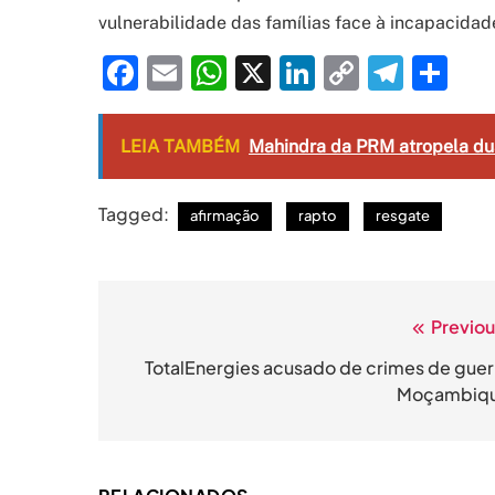
vulnerabilidade das famílias face à incapacida
Facebook
Email
WhatsApp
X
LinkedIn
Copy
Tele
Sh
Link
LEIA TAMBÉM
Mahindra da PRM atropela du
Tagged:
afirmação
rapto
resgate
Previou
Navegação
de
TotalEnergies acusado de crimes de guer
Moçambiq
artigos