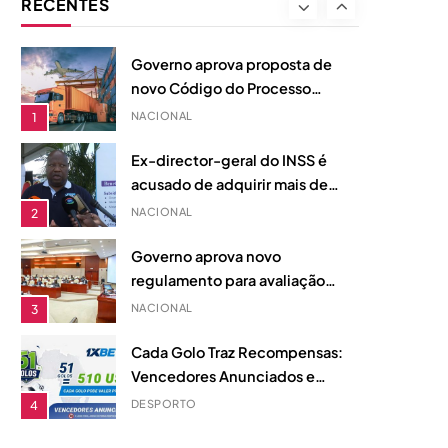
RECENTES
principais jogos dos quartos
DESPORTO
8
de final do maior torneio
internacional.
Governo aprova proposta de
novo Código do Processo
Aduaneiro para reforçar
NACIONAL
1
justiça fiscal em Moçambique
Ex-director-geral do INSS é
acusado de adquirir mais de
20 imóveis com fundos
NACIONAL
2
desviados, diz acusação do
MP
Governo aprova novo
regulamento para avaliação
de desempenho na Função
NACIONAL
3
Pública
Cada Golo Traz Recompensas:
Vencedores Anunciados e
Fundo de Prémios de 510
DESPORTO
4
Dólares