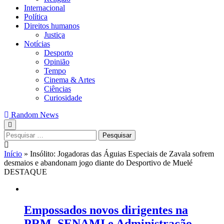
Internacional
Política
Direitos humanos
Justiça
Notícias
Desporto
Opinião
Tempo
Cinema & Artes
Ciências
Curiosidade
Random News
Pesquisar
por:
Início
»
Insólito: Jogadoras das Águias Especiais de Zavala sofrem
desmaios e abandonam jogo diante do Desportivo de Muelé
DESTAQUE
Empossados novos dirigentes na
PRM, SENAMI e Administração