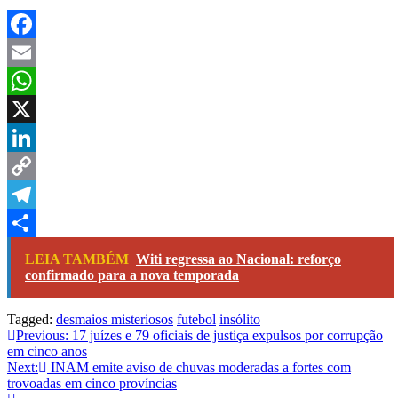
Facebook
Email
WhatsApp
X
LinkedIn
Copy
Link
Telegram
Share
LEIA TAMBÉM
Witi regressa ao Nacional: reforço
confirmado para a nova temporada
Tagged:
desmaios misteriosos
futebol
insólito
Navegação
Previous:
17 juízes e 79 oficiais de justiça expulsos por corrupção
em cinco anos
de
Next:
INAM emite aviso de chuvas moderadas a fortes com
artigos
trovoadas em cinco províncias