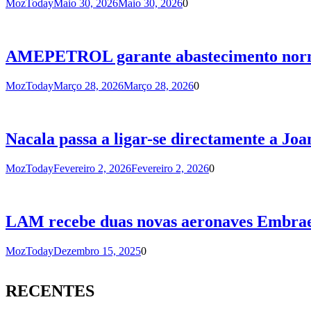
MozToday
Maio 30, 2026
Maio 30, 2026
0
AMEPETROL garante abastecimento normal
MozToday
Março 28, 2026
Março 28, 2026
0
Nacala passa a ligar-se directamente a Jo
MozToday
Fevereiro 2, 2026
Fevereiro 2, 2026
0
LAM recebe duas novas aeronaves Embraer
MozToday
Dezembro 15, 2025
0
RECENTES