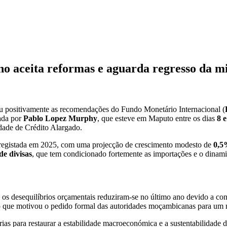
 aceita reformas e aguarda regresso da mi
u positivamente as recomendações do Fundo Monetário Internacional (
rada por
Pablo Lopez Murphy
, que esteve em Maputo entre os dias
8 
dade de Crédito Alargado.
o registada em 2025, com uma projecção de crescimento modesto de
0,5
de divisas
, que tem condicionado fortemente as importações e o dinami
os desequilíbrios orçamentais reduziram-se no último ano devido a con
o que motivou o pedido formal das autoridades moçambicanas para um n
ssárias para restaurar a estabilidade macroeconómica e a sustentabilid