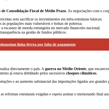
 de Consolidação Fiscal de Médio Prazo
. As negociações com o corpo
receitas sem sacrificar os investimentos em infra-estruturas básicas;
s às populações mais vulneráveis e bolsas de pobreza;
 a escassez de moeda estrangeira no mercado financeiro nacional;
ransparência na gestão de fundos públicos.
bloqueiam linha férrea por falta de pagamento
enaliza directamente o país. A
guerra no Médio Oriente
, que encarece
erno já estava debilitado pelos sucessivos
choques climáticos
.
ortações e ao aumento substancial das importações ligadas aos grandes
eformas estruturais exigidas e espera assinar o memorando final assi