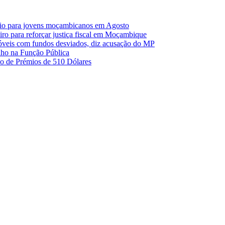
io para jovens moçambicanos em Agosto
o para reforçar justiça fiscal em Moçambique
móveis com fundos desviados, diz acusação do MP
nho na Função Pública
 de Prémios de 510 Dólares