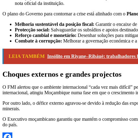
nota oficial da instituição.
O plano do Governo para contornar a crise está alinhado com o
Plano
Melhoria sustentável da posição fiscal:
Garantir o encaixe de 
Protecção social:
Salvaguardar os subsídios e apoios destinado
Reforço cambial e monetário:
Desenhar soluções para mitigar
Combate à corrupção:
Melhorar a governação económica e a t
LEIA TAMBÉM
Insólito em Riyane–Ribáuè: trabalhadores 
Choques externos e grandes projectos
O FMI alertou que o ambiente internacional “cada vez mais difícil” p
internacional, atingiu Moçambique numa fase em que o crescimento int
Por outro lado, o défice externo agravou-se devido à redução das exp
minerais.
O Executivo moçambicano garantiu que mantém o compromisso com as r
do país.