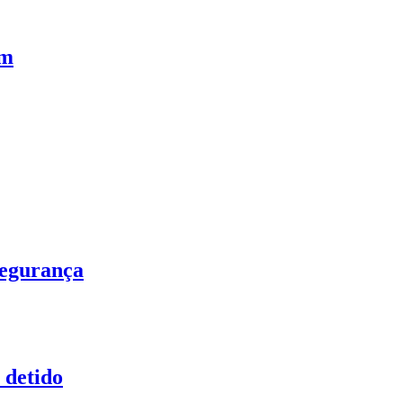
am
Segurança
 detido