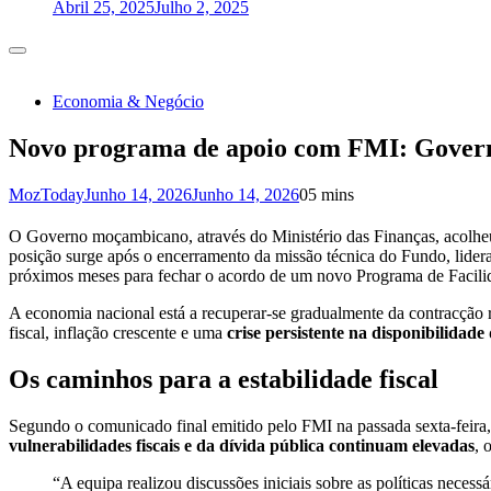
Abril 25, 2025
Julho 2, 2025
Economia & Negócio
Novo programa de apoio com FMI: Governo
MozToday
Junho 14, 2026
Junho 14, 2026
0
5 mins
O Governo moçambicano, através do Ministério das Finanças, acolhe
posição surge após o encerramento da missão técnica do Fundo, lide
próximos meses para fechar o acordo de um novo Programa de Facili
A economia nacional está a recuperar-se gradualmente da contracçã
fiscal, inflação crescente e uma
crise persistente na disponibilidade 
Os caminhos para a estabilidade fiscal
Segundo o comunicado final emitido pelo FMI na passada sexta-feira, 
vulnerabilidades fiscais e da dívida pública continuam elevadas
, 
“A equipa realizou discussões iniciais sobre as políticas nece