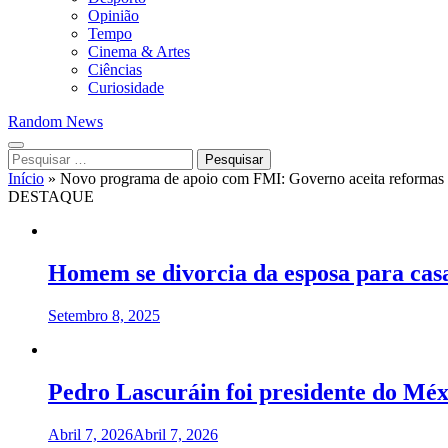
Opinião
Tempo
Cinema & Artes
Ciências
Curiosidade
Random News
Pesquisar
por:
Início
»
Novo programa de apoio com FMI: Governo aceita reformas e
DESTAQUE
Homem se divorcia da esposa para cas
Setembro 8, 2025
Pedro Lascuráin foi presidente do Méx
Abril 7, 2026
Abril 7, 2026