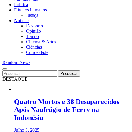
Política
Direitos humanos
Justiça
Notícias
Desporto
Opinião
Tempo
Cinema & Artes
Ciências
Curiosidade
Random News
Pesquisar
por:
DESTAQUE
Quatro Mortos e 38 Desaparecidos
Após Naufrágio de Ferry na
Indonésia
Julho 3, 2025