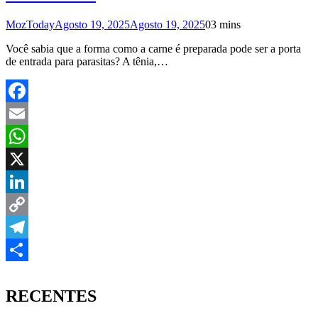
MozToday
Agosto 19, 2025
Agosto 19, 2025
0
3 mins
Você sabia que a forma como a carne é preparada pode ser a porta
de entrada para parasitas? A tênia,…
Facebook
Email
WhatsApp
X
LinkedIn
Copy
Link
Telegram
Share
RECENTES