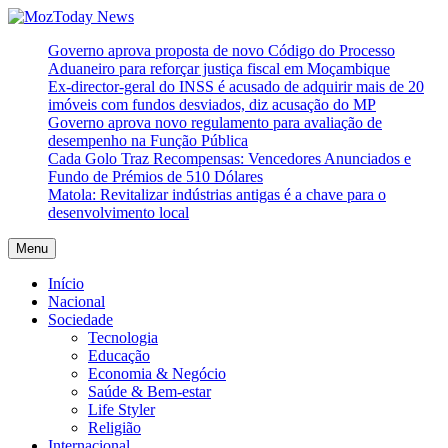
Skip
to
MozToday News
Onde a gente lê.
Governo aprova proposta de novo Código do Processo
content
Aduaneiro para reforçar justiça fiscal em Moçambique
Ex-director-geral do INSS é acusado de adquirir mais de 20
imóveis com fundos desviados, diz acusação do MP
Governo aprova novo regulamento para avaliação de
desempenho na Função Pública
Cada Golo Traz Recompensas: Vencedores Anunciados e
Fundo de Prémios de 510 Dólares
Matola: Revitalizar indústrias antigas é a chave para o
desenvolvimento local
Menu
Início
Nacional
Sociedade
Tecnologia
Educação
Economia & Negócio
Saúde & Bem-estar
Life Styler
Religião
Internacional