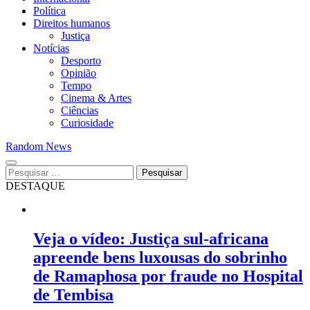
Política
Direitos humanos
Justiça
Notícias
Desporto
Opinião
Tempo
Cinema & Artes
Ciências
Curiosidade
Random News
Pesquisar
por:
DESTAQUE
Veja o vídeo: Justiça sul-africana
apreende bens luxousas do sobrinho
de Ramaphosa por fraude no Hospital
de Tembisa