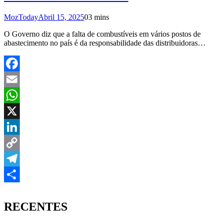
MozToday
Abril 15, 2025
0
3 mins
O Governo diz que a falta de combustíveis em vários postos de
abastecimento no país é da responsabilidade das distribuidoras…
Facebook
Email
WhatsApp
X
LinkedIn
Copy
Link
Telegram
Share
RECENTES