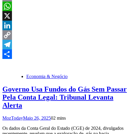
Email
WhatsApp
X
LinkedIn
Copy
Link
Telegram
Share
Economia & Negócio
Governo Usa Fundos do Gás Sem Passar
Pela Conta Legal: Tribunal Levanta
Alerta
MozToday
Maio 26, 2025
0
2 mins
Os dados da Conta Geral do Estado (CGE) de 2024, divulgados
recentemente, revelam que a exploração de gás na bacia…