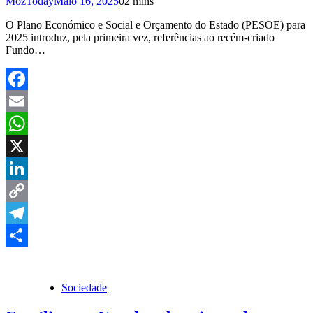
MozToday
Maio 16, 2025
0
2 mins
O Plano Económico e Social e Orçamento do Estado (PESOE) para
2025 introduz, pela primeira vez, referências ao recém-criado
Fundo…
Facebook
Email
WhatsApp
X
LinkedIn
Copy
Link
Telegram
Share
Sociedade