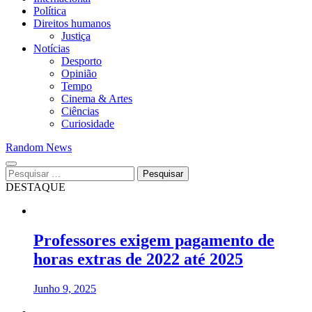
Política
Direitos humanos
Justiça
Notícias
Desporto
Opinião
Tempo
Cinema & Artes
Ciências
Curiosidade
Random News
Pesquisar
por:
DESTAQUE
Professores exigem pagamento de
horas extras de 2022 até 2025
Junho 9, 2025