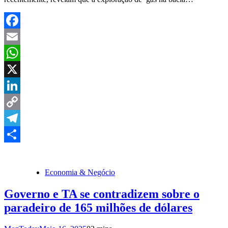
Facebook
Email
WhatsApp
X
LinkedIn
Copy
Link
Telegram
Share
Economia & Negócio
Governo e TA se contradizem sobre o
paradeiro de 165 milhões de dólares