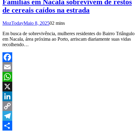
Famílias em Nacala sobrevivem de restos
de cereais caídos na estrada
MozToday
Maio 8, 2025
0
2 mins
Em busca de sobrevivência, mulheres residentes do Bairro Triângulo
em Nacala, área próxima ao Porto, arriscam diariamente suas vidas
recolhendo…
Facebook
Email
WhatsApp
X
LinkedIn
Copy
Link
Telegram
Share