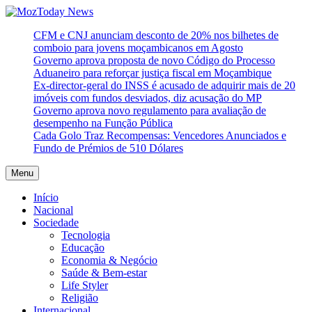
Skip
to
MozToday News
Onde a gente lê.
CFM e CNJ anunciam desconto de 20% nos bilhetes de
content
comboio para jovens moçambicanos em Agosto
Governo aprova proposta de novo Código do Processo
Aduaneiro para reforçar justiça fiscal em Moçambique
Ex-director-geral do INSS é acusado de adquirir mais de 20
imóveis com fundos desviados, diz acusação do MP
Governo aprova novo regulamento para avaliação de
desempenho na Função Pública
Cada Golo Traz Recompensas: Vencedores Anunciados e
Fundo de Prémios de 510 Dólares
Menu
Início
Nacional
Sociedade
Tecnologia
Educação
Economia & Negócio
Saúde & Bem-estar
Life Styler
Religião
Internacional