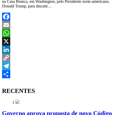
na Casa Branca, em Washington, pelo Presidente norte-americano,
Donald Trump, para discutir…
Facebook
Email
WhatsApp
X
LinkedIn
Copy
Link
Telegram
Share
RECENTES
1
Governo aprova proposta de novo Código