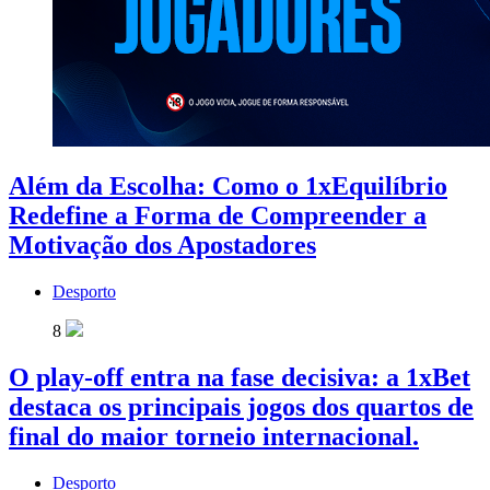
Além da Escolha: Como o 1xEquilíbrio
Redefine a Forma de Compreender a
Motivação dos Apostadores
Desporto
8
O play-off entra na fase decisiva: a 1xBet
destaca os principais jogos dos quartos de
final do maior torneio internacional.
Desporto