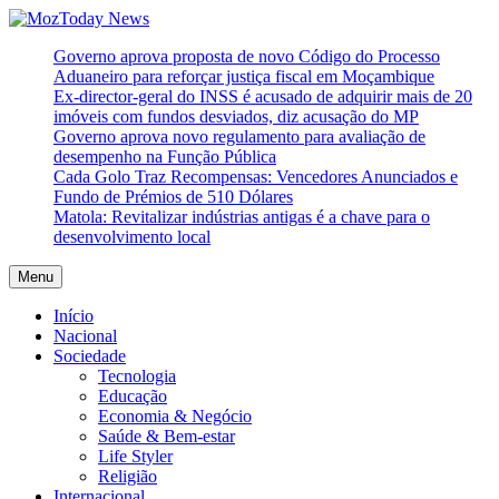
Skip
to
MozToday News
Onde a gente lê.
Governo aprova proposta de novo Código do Processo
content
Aduaneiro para reforçar justiça fiscal em Moçambique
Ex-director-geral do INSS é acusado de adquirir mais de 20
imóveis com fundos desviados, diz acusação do MP
Governo aprova novo regulamento para avaliação de
desempenho na Função Pública
Cada Golo Traz Recompensas: Vencedores Anunciados e
Fundo de Prémios de 510 Dólares
Matola: Revitalizar indústrias antigas é a chave para o
desenvolvimento local
Menu
Início
Nacional
Sociedade
Tecnologia
Educação
Economia & Negócio
Saúde & Bem-estar
Life Styler
Religião
Internacional