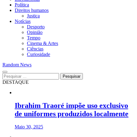
Política
Direitos humanos
Justiça
Notícias
Desporto
Opinião
Tempo
Cinema & Artes
Ciências
Curiosidade
Random News
Pesquisar
por:
DESTAQUE
Ibrahim Traoré impõe uso exclusivo
de uniformes produzidos localmente
Maio 30, 2025