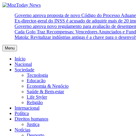
Skip
to
MozToday News
Onde a gente lê.
Governo aprova proposta de novo Código do Processo Aduaneir
content
Ex-director-geral do INSS é acusado de adquirir mais de 20 i
Governo aprova novo regulamento para avaliação de desempe
Cada Golo Traz Recompensas: Vencedores Anunciados e Fundo
Matola: Revitalizar indústrias antigas é a chave para o desenvo
Menu
Início
Nacional
Sociedade
Tecnologia
Educação
Economia & Negócio
Saúde & Bem-estar
Life Styler
Religião
Internacional
Política
Direitos humanos
Justiça
Notícias
Desporto