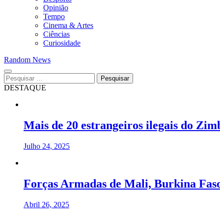
Opinião
Tempo
Cinema & Artes
Ciências
Curiosidade
Random News
Pesquisar
por:
DESTAQUE
Mais de 20 estrangeiros ilegais do Zi
Julho 24, 2025
Forças Armadas de Mali, Burkina Faso
Abril 26, 2025