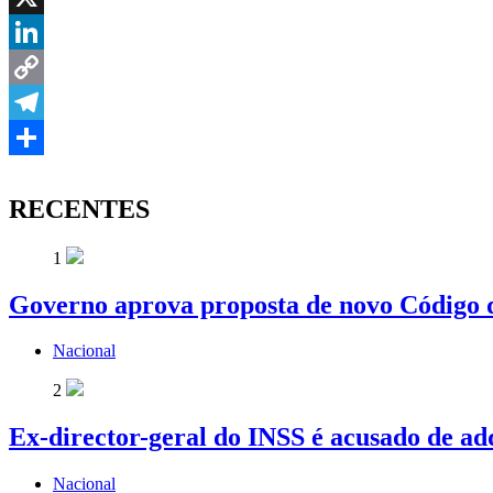
X
LinkedIn
Copy
Link
Telegram
Share
RECENTES
1
Governo aprova proposta de novo Código d
Nacional
2
Ex-director-geral do INSS é acusado de ad
Nacional