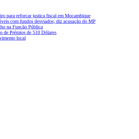
o para reforçar justiça fiscal em Moçambique
móveis com fundos desviados, diz acusação do MP
nho na Função Pública
 de Prémios de 510 Dólares
lvimento local