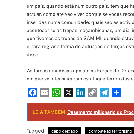
um país, quando está num outro país, tem que 
actuar, como até vão viver porque se vocês re
inseridas numa comunidade; quais são as activ
acontecer se as tropas moçambicanas, um dia, ire
que tivemos as tropas da SAMIMI, quando est
é para regrar a forma de actuação de forças es
disse.
As forças ruandesas apoiam as Forças de Defes
em que se intensificaram os ataque terroristas
Facebook
Email
WhatsApp
X
LinkedIn
Copy
Tele
Sh
Link
LEIA TAMBÉM
Casamento milionário do Pro
Tagged:
cabo delgado
combate ao terrorismo