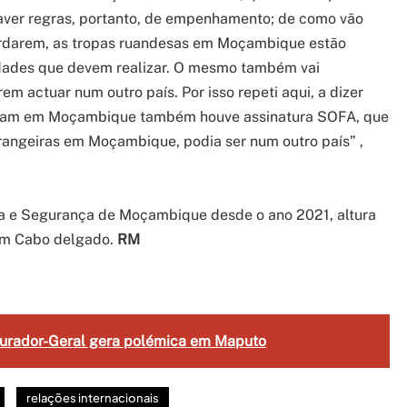
haver regras, portanto, de empenhamento; de como vão
cordarem, as tropas ruandesas em Moçambique estão
idades que devem realizar. O mesmo também vai
m actuar num outro país. Por isso repeti aqui, a dizer
avam em Moçambique também houve assinatura SOFA, que
trangeiras em Moçambique, podia ser num outro país” ,
a e Segurança de Moçambique desde o ano 2021, altura
 em Cabo delgado.
RM
gram
are
curador-Geral gera polémica em Maputo
relações internacionais