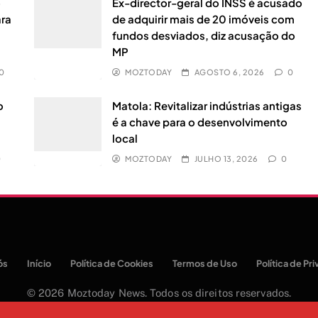
o
Ex-director-geral do INSS é acusado
ara
de adquirir mais de 20 imóveis com
fundos desviados, diz acusação do
MP
0
MOZTODAY
AGOSTO 6, 2026
0
o
Matola: Revitalizar indústrias antigas
a
é a chave para o desenvolvimento
local
0
MOZTODAY
JULHO 13, 2026
0
ós
Início
Política de Cookies
Termos de Uso
Política de Pr
© 2026 Moztoday News. Todos os direitos reservados.