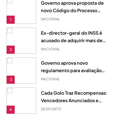
internacional.
Governo aprova proposta de
novo Código do Processo
Aduaneiro para reforçar
NACIONAL
1
justiça fiscal em Moçambique
Ex-director-geral do INSS é
acusado de adquirir mais de
20 imóveis com fundos
NACIONAL
2
desviados, diz acusação do
MP
Governo aprova novo
regulamento para avaliação
de desempenho na Função
NACIONAL
3
Pública
Cada Golo Traz Recompensas:
Vencedores Anunciados e
Fundo de Prémios de 510
DESPORTO
4
Dólares
Matola: Revitalizar indústrias
antigas é a chave para o
desenvolvimento local
NACIONAL
UNCATEGORIZED
5