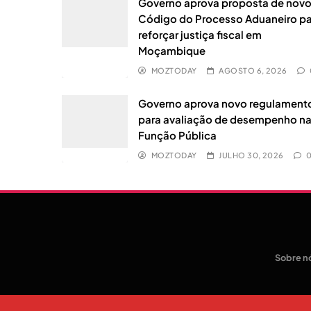
Governo aprova proposta de nov
Código do Processo Aduaneiro p
reforçar justiça fiscal em
Moçambique
MOZTODAY
AGOSTO 6, 2026
Governo aprova novo regulament
para avaliação de desempenho n
Função Pública
MOZTODAY
JULHO 30, 2026
Sobre n