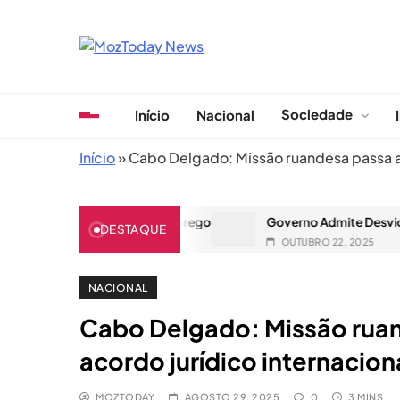
Skip
to
content
MozToday News
Onde a gente lê.
Sociedade
Início
Nacional
Início
»
Cabo Delgado: Missão ruandesa passa a 
 criação de auto-emprego
Governo Admite Desvio de USD 3
DESTAQUE
OUTUBRO 22, 2025
NACIONAL
Cabo Delgado: Missão ruan
acordo jurídico internacion
MOZTODAY
AGOSTO 29, 2025
0
3 MINS