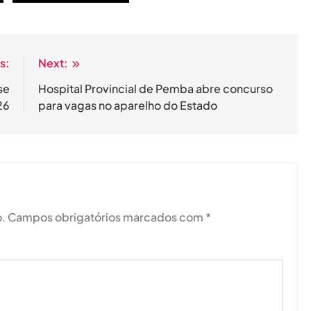
s:
Next:
se
Hospital Provincial de Pemba abre concurso
26
para vagas no aparelho do Estado
.
Campos obrigatórios marcados com
*