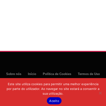
Sobre nós
Início
Política de Cookies
Termos de Uso
Política de Privacidade
Este site utiliza cookies para permitir uma melhor experiência
por parte do utilizador. Ao navegar no site estará a consentir a
© 2026 Moztoday News. Todos os direitos reservados.
sua utilização.
Aceito