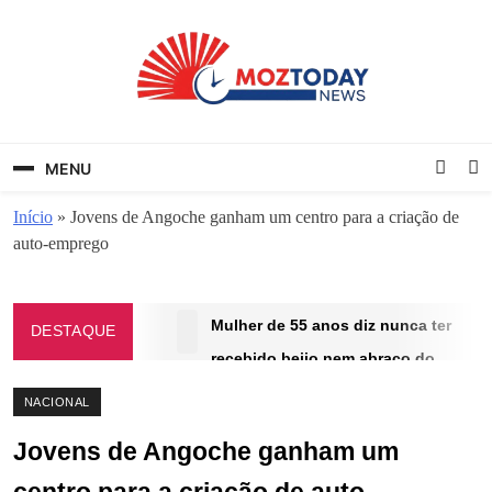
Skip
to
content
MozToday News
Onde a gente lê.
MENU
Início
»
Jovens de Angoche ganham um centro para a criação de
auto-emprego
Mulher de 55 anos diz nunca ter
DESTAQUE
recebido beijo nem abraço do
marido em 30 anos de casamento
NACIONAL
SETEMBRO 15, 2025
Jovens de Angoche ganham um
(Vídeo) Soldados ucranianos
escapam por pouco de ataque com