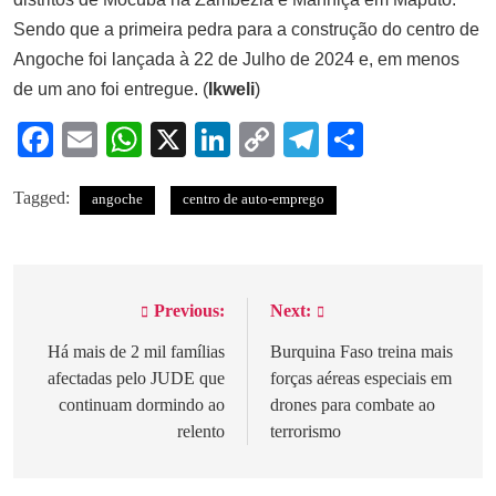
Sendo que a primeira pedra para a construção do centro de
Angoche foi lançada à 22 de Julho de 2024 e, em menos
de um ano foi entregue. (
Ikweli
)
Facebook
Email
WhatsApp
X
LinkedIn
Copy
Telegram
Share
Link
Tagged:
angoche
centro de auto-emprego
Previous:
Next:
Navegação
de
Há mais de 2 mil famílias
Burquina Faso treina mais
afectadas pelo JUDE que
forças aéreas especiais em
artigos
continuam dormindo ao
drones para combate ao
relento
terrorismo