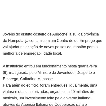
SETEMBRO 7, 2025
Banco de Moçambique pede à
União Europeia retoma do apoio ao
Orçamento do Estado
JUNHO 18, 2025
Família que não se falava há 20
Jovens do distrito costeiro de Angoche, a sul da província
de Nampula, já contam com um Centro de de Emprego que
anos por causa de terreno, volta a
vai ajudar na criação de novos postos de trabalho para a
se abraçar no Moçambique em
melhoria de empregabilidade local.
Concerto
SETEMBRO 14, 2025
A instituição entrou em funcionamento nesta quarta-feira
Custos do projecto Mozambique
(9), inaugurada pelo Ministro da Juventude, Desporto e
LNG aumentam 4,5 bilhões de
Emprego, Caifadine Manasse.
dólares, confirma TotalEnergies
Para além do edifício, foram entregues, igualmente, uma
OUTUBRO 27, 2025
viatura e duas motorizadas, orçados em 20 milhões de
Primeira jornada da Champions
meticais, um investimento feito pelo governo italiano,
League arranca com surpresas e
através da Agência Italiana de Cooperação para o