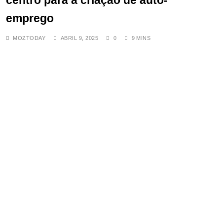
centro para a criação de auto-
drone kamikaze russo
emprego
MAIO 30, 2025
Libertação de Manuel Chang
MOZTODAY
ABRIL 9, 2025
0
9 MINS
prevista para a próxima semana
DEZEMBRO 13, 2025
Por 5 Anos, Ele Me Violava e
Jurava Amor”, Conta Filha
Abusada por Pai do SERNIC
AGOSTO 28, 2025
Novo ataque em Cabo Delgado
provoca pelo menos quatro
mortos em Muidumbe
NOVEMBRO 12, 2025
Rússia Lança Maior Ataque Aéreo
da Guerra e Incendeia Sede do
Governo Ucraniano