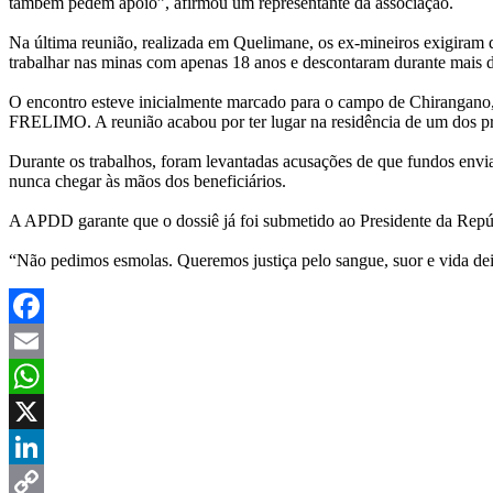
também pedem apoio”, afirmou um representante da associação.
Na última reunião, realizada em Quelimane, os ex-mineiros exigiram
trabalhar nas minas com apenas 18 anos e descontaram durante mais 
O encontro esteve inicialmente marcado para o campo de Chirangano, 
FRELIMO. A reunião acabou por ter lugar na residência de um dos pro
Durante os trabalhos, foram levantadas acusações de que fundos env
nunca chegar às mãos dos beneficiários.
A APDD garante que o dossiê já foi submetido ao Presidente da Repúb
“Não pedimos esmolas. Queremos justiça pelo sangue, suor e vida de
Facebook
Email
WhatsApp
X
LinkedIn