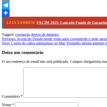
Copy
Link
Telegram
Share
LEIA TAMBÉM
FACIM 2025: Lançado Fundo de Garantias 
Tagged:
corrupção
desvio de dinheiro
Navegação
Previous:
Jovem do Dondo perde visão após conjuntivite e pede apoi
Next:
Cortes de cabos submarinos no Mar Vermelho afetam internet e
de
artigos
Deixe um comentário
O seu endereço de email não será publicado.
Campos obrigatórios m
Comentário
*
Nome
*