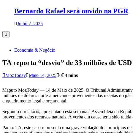
Bernardo Rafael será ouvido na PGR
Julho 2, 2025
Economia & Negócio
TA reporta “desvio” de 33 milhões de USD
MozToday
Maio 14, 2025
0
4 mins
Maputo MozToday — 14 de Maio de 2025: O Tribunal Administrativo (
milhões de dólares norte-americanos provenientes das receitas do gás
enquadramento legal e orçamental.
Segundo o relatório, apresentado esta semana à Assembleia da Repúbli
provenientes dos recursos naturais. A verba em causa teria sido retida 
Para o TA, este caso representa uma grave violação dos princípios de 
impacto na confiança dos parceiros internacionais e na sustentabilida