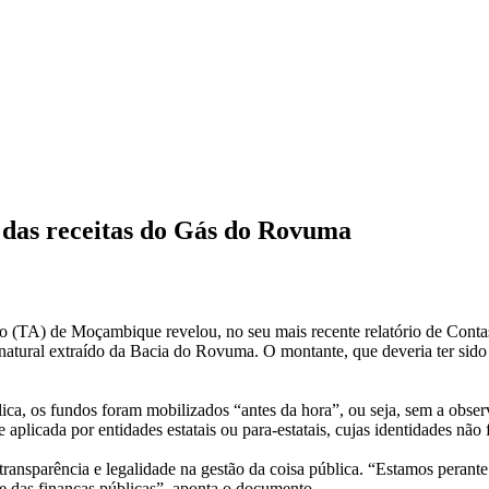
 das receitas do Gás do Rovuma
TA) de Moçambique revelou, no seu mais recente relatório de Contas 
 natural extraído da Bacia do Rovuma. O montante, que deveria ter sid
ca, os fundos foram mobilizados “antes da hora”, ou seja, sem a obser
e aplicada por entidades estatais ou para-estatais, cujas identidades não
transparência e legalidade na gestão da coisa pública. “Estamos perante
de das finanças públicas”, aponta o documento.