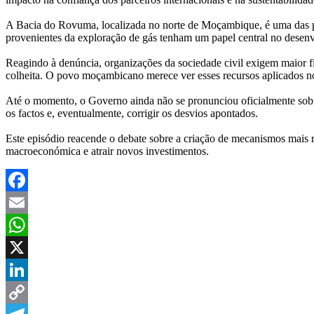
A Bacia do Rovuma, localizada no norte de Moçambique, é uma das prin
provenientes da exploração de gás tenham um papel central no des
Reagindo à denúncia, organizações da sociedade civil exigem maior fi
colheita. O povo moçambicano merece ver esses recursos aplicados n
Até o momento, o Governo ainda não se pronunciou oficialmente sobre
os factos e, eventualmente, corrigir os desvios apontados.
Este episódio reacende o debate sobre a criação de mecanismos mais rob
macroeconómica e atrair novos investimentos.
Facebook
Email
WhatsApp
X
LinkedIn