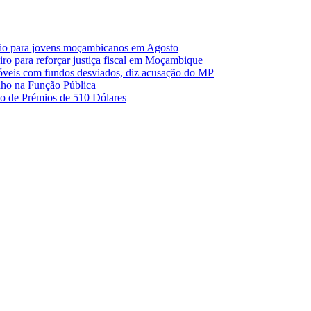
io para jovens moçambicanos em Agosto
o para reforçar justiça fiscal em Moçambique
móveis com fundos desviados, diz acusação do MP
nho na Função Pública
 de Prémios de 510 Dólares