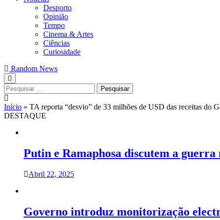
Desporto
Opinião
Tempo
Cinema & Artes
Ciências
Curiosidade
Random News
Pesquisar
por:
Início
»
TA reporta “desvio” de 33 milhões de USD das receitas do
DESTAQUE
Putin e Ramaphosa discutem a guerra 
Abril 22, 2025
Governo introduz monitorização electró