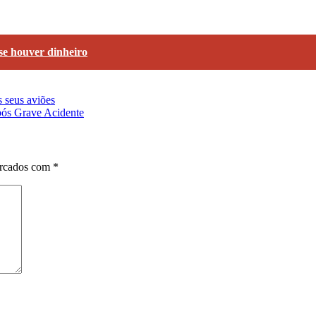
 se houver dinheiro
s seus aviões
pós Grave Acidente
arcados com
*