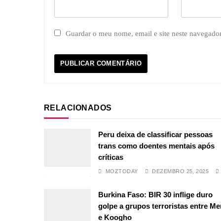
Guardar o meu nome, email e site neste navegado
RELACIONADOS
Peru deixa de classificar pessoas
trans como doentes mentais após
críticas
MOZTODAY
DEZEMBRO 25, 2025
Burkina Faso: BIR 30 inflige duro
golpe a grupos terroristas entre M
e Koogho