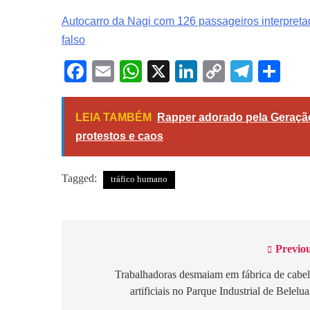
Autocarro da Nagi com 126 passageiros interpretad
falso
Facebook
Email
WhatsApp
X
LinkedIn
Copy
Tele
Sh
Link
LEIA TAMBÉM
Rapper adorado pela Geração 
protestos e caos
Tagged:
tráfico humano
Previou
Navegação
de
Trabalhadoras desmaiam em fábrica de cabe
artificiais no Parque Industrial de Belelu
artigos