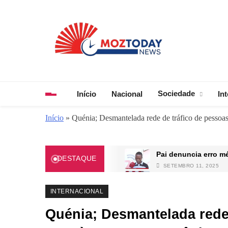
Skip
to
content
MozToday News
Onde a gente lê.
Sociedade
Início
Nacional
In
Início
»
Quénia; Desmantelada rede de tráfico de pessoas
Pai denuncia erro m
DESTAQUE
SETEMBRO 11, 2025
O país mais pequeno
ABRIL 3, 2025
INTERNACIONAL
FIFA autoriza lotaç
Quénia; Desmantelada rede
SETEMBRO 7, 2025
Ministério da Educa