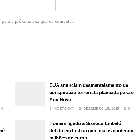
r para a próxima vez que eu comentar.
EUA anunciam desmantelamento de
conspiração terrorista planeada para o
Ano Novo
0
MOZTODAY
DEZEMBRO 15, 2025
0
Homem ligado a Sissoco Embaló
ené
detido em Lisboa com malas contendo
milhões de euros