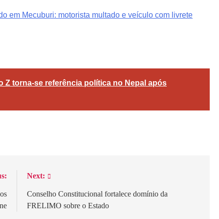
o em Mecuburi: motorista multado e veículo com livrete
gram
are
Z torna-se referência política no Nepal após
s:
Next:
los
Conselho Constitucional fortalece domínio da
ane
FRELIMO sobre o Estado