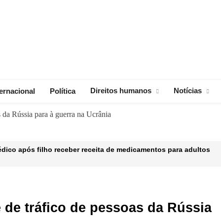
Direitos humanos
Notícias
ternacional
Política
 da Rússia para à guerra na Ucrânia
édico após filho receber receita de medicamentos para adultos
 de África recebeu maior tarifa dos americanos, Moçambique fo
ão do estádio do Zimpeto no Moçambique vs Botswana
 de tráfico de pessoas da Rússia
ção poderá ser julgado nos próximos dias