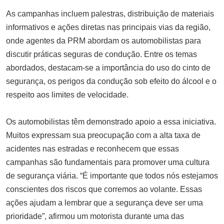
para matar refugiada ucraniana
As campanhas incluem palestras, distribuição de materiais
SETEMBRO 12, 2025
informativos e ações diretas nas principais vias da região,
Zanu-PF Recrutou Zimbabuanos
onde agentes da PRM abordam os automobilistas para
para Fraudar Eleições em
discutir práticas seguras de condução. Entre os temas
Moçambique, Revela Investigação
abordados, destacam-se a importância do uso do cinto de
MAIO 25, 2025
segurança, os perigos da condução sob efeito do álcool e o
respeito aos limites de velocidade.
Os automobilistas têm demonstrado apoio a essa iniciativa.
Muitos expressam sua preocupação com a alta taxa de
acidentes nas estradas e reconhecem que essas
campanhas são fundamentais para promover uma cultura
de segurança viária. “É importante que todos nós estejamos
conscientes dos riscos que corremos ao volante. Essas
ações ajudam a lembrar que a segurança deve ser uma
prioridade”, afirmou um motorista durante uma das