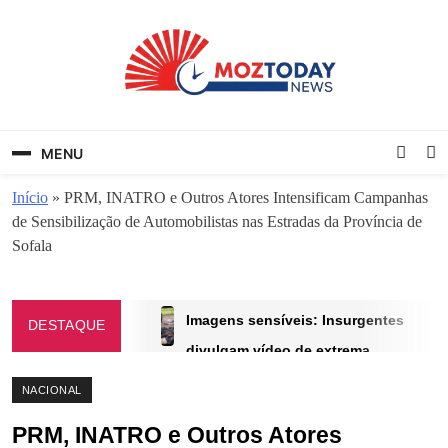
Skip
to
content
MozToday News
Onde a gente lê.
MENU
Início
»
PRM, INATRO e Outros Atores Intensificam Campanhas
de Sensibilização de Automobilistas nas Estradas da Província de
Sofala
Imagens sensíveis: Insurgentes
DESTAQUE
divulgam vídeo de extrema
brutalidade em Memba e forças de
NACIONAL
segurança chegam após retirada
PRM, INATRO e Outros Atores
dos atacantes