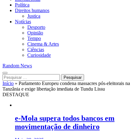
Política
Direitos humanos
Justiça
Notícias
Desporto
Opinião
Tempo
Cinema & Artes
Ciências
Curiosidade
Random News
Pesquisar
por:
Início
»
Parlamento Europeu condena massacres pós-eleitorais na
Tanzânia e exige libertação imediata de Tundu Lissu
DESTAQUE
e-Mola supera todos bancos em
movimentação de dinheiro