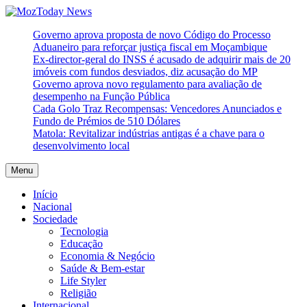
Skip
to
MozToday News
Onde a gente lê.
Governo aprova proposta de novo Código do Processo
content
Aduaneiro para reforçar justiça fiscal em Moçambique
Ex-director-geral do INSS é acusado de adquirir mais de 20
imóveis com fundos desviados, diz acusação do MP
Governo aprova novo regulamento para avaliação de
desempenho na Função Pública
Cada Golo Traz Recompensas: Vencedores Anunciados e
Fundo de Prémios de 510 Dólares
Matola: Revitalizar indústrias antigas é a chave para o
desenvolvimento local
Menu
Início
Nacional
Sociedade
Tecnologia
Educação
Economia & Negócio
Saúde & Bem-estar
Life Styler
Religião
Internacional