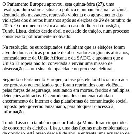
O Parlamento Europeu aprovou, esta quinta-feira (27), uma
resolução dura sobre a situação política e humanitária na Tanzânia,
denunciando massacres, repressão violenta e o agravamento das
violações dos direitos humanos após as eleições de 29 de outubro de
2025. O documento destaca ainda o caso do líder da oposição,
Tundu Lissu, detido desde abril e acusado de traição, num processo
considerado politicamente motivado.
Na resolução, os eurodeputados sublinham que as eleições foram
alvo de duras críticas por parte de observadores regionais africanos,
nomeadamente da União Africana e da SADC, e apontam que a
União Europeia não foi convidada a enviar uma missão de
observação — um sinal de opacidade no processo eleitoral.
Segundo o Parlamento Europeu, a fase pós-eleitoral ficou marcada
por protestos generalizados que foram reprimidos com violência
pelas forças de segurança, resultando em mortes, feridos e múltiplas
detenções arbitrárias. Os eurodeputados condenam ainda o
encerramento da Internet e das plataformas de comunicação social,
imposto pelo governo tanzaniano, para bloquear o acesso à
informação.
Tundu Lissu e o também opositor Luhaga Mpina foram impedidos
de concorrer às eleições. Lissu, uma das figuras mais emblemáticas
da oposição, está preso desde 9 de abril e enfrenta uma acusação de