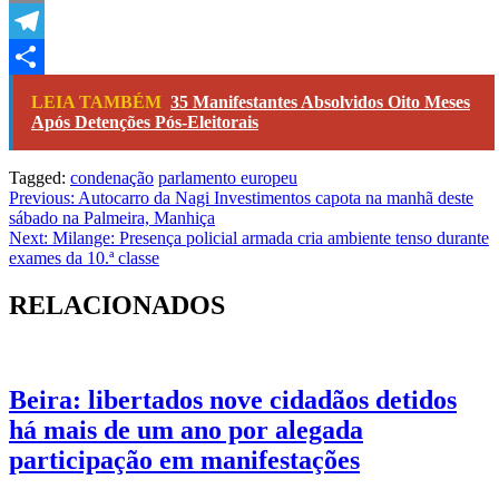
Copy
Link
Telegram
Share
LEIA TAMBÉM
35 Manifestantes Absolvidos Oito Meses
Após Detenções Pós-Eleitorais
Tagged:
condenação
parlamento europeu
Navegação
Previous:
Autocarro da Nagi Investimentos capota na manhã deste
sábado na Palmeira, Manhiça
de
Next:
Milange: Presença policial armada cria ambiente tenso durante
artigos
exames da 10.ª classe
RELACIONADOS
Beira: libertados nove cidadãos detidos
há mais de um ano por alegada
participação em manifestações