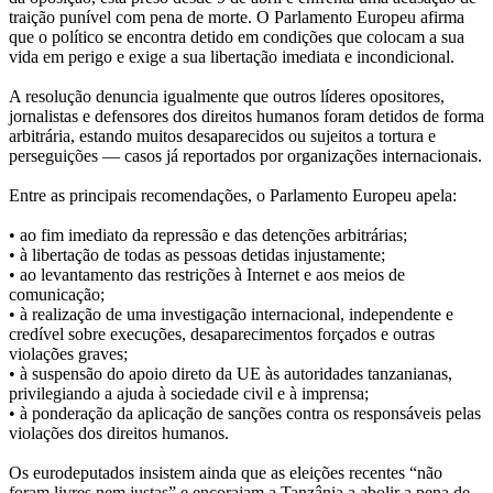
traição punível com pena de morte. O Parlamento Europeu afirma
que o político se encontra detido em condições que colocam a sua
vida em perigo e exige a sua libertação imediata e incondicional.
A resolução denuncia igualmente que outros líderes opositores,
jornalistas e defensores dos direitos humanos foram detidos de forma
arbitrária, estando muitos desaparecidos ou sujeitos a tortura e
perseguições — casos já reportados por organizações internacionais.
Entre as principais recomendações, o Parlamento Europeu apela:
• ao fim imediato da repressão e das detenções arbitrárias;
• à libertação de todas as pessoas detidas injustamente;
• ao levantamento das restrições à Internet e aos meios de
comunicação;
• à realização de uma investigação internacional, independente e
credível sobre execuções, desaparecimentos forçados e outras
violações graves;
• à suspensão do apoio direto da UE às autoridades tanzanianas,
privilegiando a ajuda à sociedade civil e à imprensa;
• à ponderação da aplicação de sanções contra os responsáveis pelas
violações dos direitos humanos.
Os eurodeputados insistem ainda que as eleições recentes “não
foram livres nem justas” e encorajam a Tanzânia a abolir a pena de