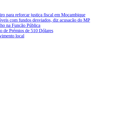
o para reforçar justiça fiscal em Moçambique
móveis com fundos desviados, diz acusação do MP
nho na Função Pública
 de Prémios de 510 Dólares
lvimento local