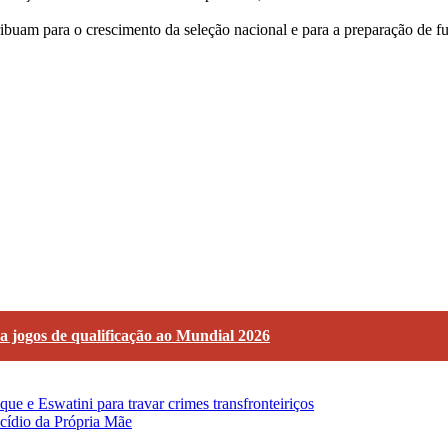
uam para o crescimento da seleção nacional e para a preparação de fut
 jogos de qualificação ao Mundial 2026
e Eswatini para travar crimes transfronteiriços
cídio da Própria Mãe