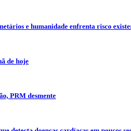
anetários e humanidade enfrenta risco existe
ã de hoje
ção, PRM desmente
 que detecta doenças cardíacas em poucos s