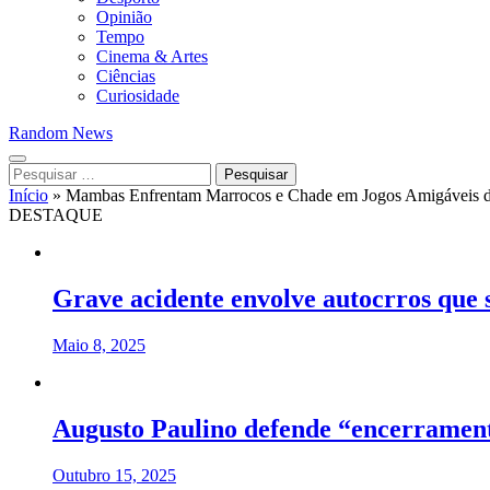
Opinião
Tempo
Cinema & Artes
Ciências
Curiosidade
Random News
Pesquisar
por:
Início
»
Mambas Enfrentam Marrocos e Chade em Jogos Amigáveis 
DESTAQUE
Grave acidente envolve autocrros que
Maio 8, 2025
Augusto Paulino defende “encerramento
Outubro 15, 2025