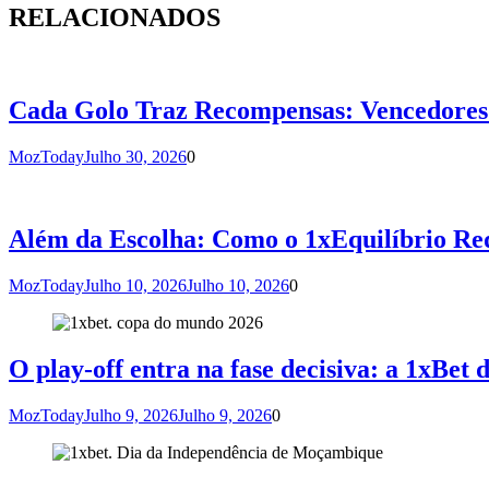
artigos
RELACIONADOS
Cada Golo Traz Recompensas: Vencedores 
MozToday
Julho 30, 2026
0
Além da Escolha: Como o 1xEquilíbrio Re
MozToday
Julho 10, 2026
Julho 10, 2026
0
O play-off entra na fase decisiva: a 1xBet 
MozToday
Julho 9, 2026
Julho 9, 2026
0