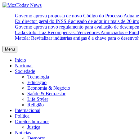
Skip
to
MozToday News
Onde a gente lê.
Governo aprova proposta de novo Código do Processo Aduaneir
content
Ex-director-geral do INSS é acusado de adquirir mais de 20 i
Governo aprova novo regulamento para avaliação de desempe
Cada Golo Traz Recompensas: Vencedores Anunciados e Fundo
Matola: Revitalizar indústrias antigas é a chave para o desenvo
Menu
Início
Nacional
Sociedade
Tecnologia
Educação
Economia & Negócio
Saúde & Bem-estar
Life Styler
Religião
Internacional
Política
Direitos humanos
Justiça
Notícias
Desporto