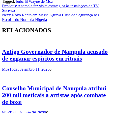
Tagged:
bnbc
lil Wayne de Moz
Navegação
Previous:
Anamola faz visita estratégica às instalações da TV
Sucesso
de
Next:
Novo Rapto em Massa Agrava Crise de Segurança nas
artigos
Escolas do Norte da Nigéria
RELACIONADOS
Antigo Governador de Nampula acusado
de enganar espíritos em rituais
MozToday
Setembro 11, 2025
0
Conselho Municipal de Nampula atribui
200 mil meticais a artistas após combate
de boxe
MozToday
Agosto 26, 2025
0