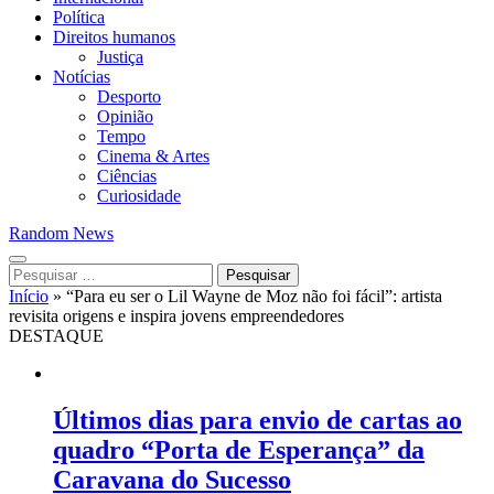
Política
Direitos humanos
Justiça
Notícias
Desporto
Opinião
Tempo
Cinema & Artes
Ciências
Curiosidade
Random News
Pesquisar
por:
Início
»
“Para eu ser o Lil Wayne de Moz não foi fácil”: artista
revisita origens e inspira jovens empreendedores
DESTAQUE
Últimos dias para envio de cartas ao
quadro “Porta de Esperança” da
Caravana do Sucesso