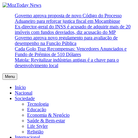
Skip
to
MozToday News
Onde a gente lê.
Governo aprova proposta de novo Código do Processo
content
Aduaneiro para reforçar justiça fiscal em Moçambique
Ex-director-geral do INSS é acusado de adquirir mais de 20
imóveis com fundos desviados, diz acusação do MP
Governo aprova novo regulamento para avaliação de
desempenho na Função Pública
Cada Golo Traz Recompensas: Vencedores Anunciados e
Fundo de Prémios de 510 Dólares
Matola: Revitalizar indústrias antigas é a chave para o
desenvolvimento local
Menu
Início
Nacional
Sociedade
Tecnologia
Educação
Economia & Negócio
Saúde & Bem-estar
Life Styler
Religião
Internacional