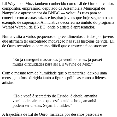
Lil Wayne de Moz, também conhecido como Lil de Ouro — cantor,
compositor, empresário, deputado da Assembleia Municipal de
Nampula e apresentador da BNBC — voltou às ruas para se
conectar com as suas raízes e inspirar jovens que hoje seguem o seu
exemplo de superação. A iniciativa decorreu no âmbito do programa
Warapi Warapi, da BNBC, onde o artista é apresentador.
Numa visita a vários pequenos empreendimentos criados por jovens
que afirmam ter encontrado motivação nas suas histórias de vida, Lil
de Ouro recordou o percurso difícil que o trouxe até ao sucesso:
“Eu já carreguei massaroca, já vendi tomates, já passei
muitas dificuldades para ser Lil Wayne de Moz.”
Com o mesmo tom de humildade que o caracteriza, deixou uma
mensagem forte dirigida tanto a figuras públicas como a líderes e
artistas:
“Hoje você é secretário do Estado, é chefe, amanhã
você pode cair; e os que estão caídos hoje, amanhã
podem ser chefes. Sejam humildes.”
A trajectória de Lil de Ouro, marcada por desafios pessoais e