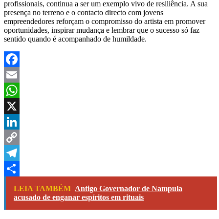
profissionais, continua a ser um exemplo vivo de resiliência. A sua
presença no terreno e o contacto directo com jovens
empreendedores reforçam o compromisso do artista em promover
oportunidades, inspirar mudança e lembrar que o sucesso só faz
sentido quando é acompanhado de humildade.
Facebook
Email
WhatsApp
X
LinkedIn
Copy
Link
Telegram
Share
LEIA TAMBÉM
Antigo Governador de Nampula
acusado de enganar espíritos em rituais