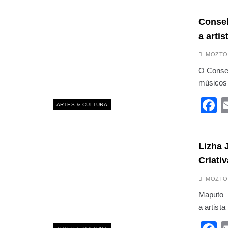
Consel
a arti
MOZTO
O Consel
músicos 
F
ARTES & CULTURA
Lizha 
Criativ
MOZTO
Maputo 
a artis