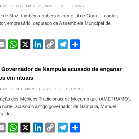
ABRIL 23, 2025
DAY
NOVEMBRO 21, 2025
0
2 MINS
a Instaura Processo Contra Venâncio Mondlane
e de Moz, também conhecido como Lil de Ouro — cantor,
rido em ataque com ferro no bairro T3 e o agressor está em parte
or, empresário, deputado da Assembleia Municipal de
a…
 contra Burkina e a AES nos enfrentará”, adverte o tenente-coron
acebook
Email
WhatsApp
X
LinkedIn
Copy
Telegram
Share
de 40 quilos de suruma
Link
 Governador de Nampula acusado de enganar
os em rituais
DAY
SETEMBRO 11, 2025
0
1 MINS
iação dos Médicos Tradicionais de Moçambique (AMETRAMO),
o norte, acusou o antigo governador de Nampula, Manuel
es, de…
acebook
Email
WhatsApp
X
LinkedIn
Copy
Telegram
Share
Link