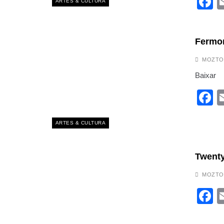
F
ARTES & CULTURA
Fermon
MOZTO
Baixar
F
ARTES & CULTURA
Twenty
MOZTO
F