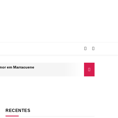
enor em Marracuene
RECENTES
 de dois rebeldes em confronto na Caxemira