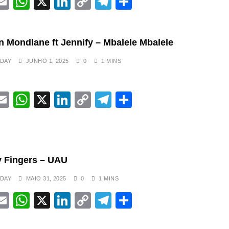
acebook
Email
WhatsApp
X
LinkedIn
Copy
Telegram
Share
Link
 Mondlane ft Jennify – Mbalele Mbalele
DAY
JUNHO 1, 2025
0
1 MINS
acebook
Email
WhatsApp
X
LinkedIn
Copy
Telegram
Share
Link
 Fingers – UAU
DAY
MAIO 31, 2025
0
1 MINS
acebook
Email
WhatsApp
X
LinkedIn
Copy
Telegram
Share
Link