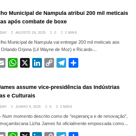
ho Municipal de Nampula atribui 200 mil meticais
stas após combate de boxe
DAY
AGOSTO 26, 2025
0
2 MINS
ho Municipal de Nampula vai entregar 200 mil meticais aos
Orlando Orjona (Lil Wayne de Moz) e Ricardo…
acebook
Email
WhatsApp
X
LinkedIn
Copy
Telegram
Share
Link
James assume vice-presidência das Indústrias
as e Culturais
DAY
JUNHO 5, 2025
0
3 MINS
– Num momento descrito como de “esperança e de renovação”,
ta moçambicana Lizha James foi oficialmente empossada como…