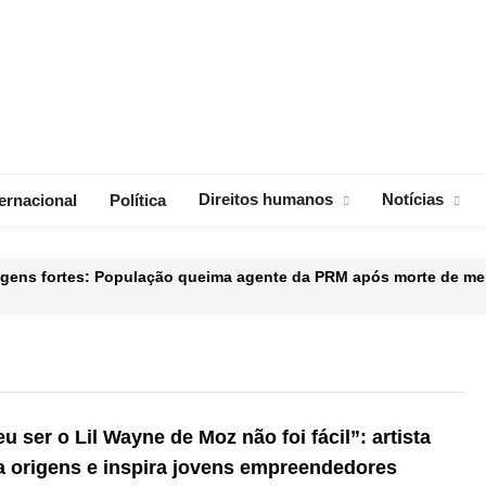
Direitos humanos
Notícias
ternacional
Política
agens fortes: População queima agente da PRM após morte de m
leva faca à escola para matar a professora
uspender o projeto de GNL de Moçambique
“reeducação” e militarização de crianças ucranianas pela Rússia
u ser o Lil Wayne de Moz não foi fácil”: artista
ta origens e inspira jovens empreendedores
de 12 novos radares de velocidade.
Índia anuncia morte