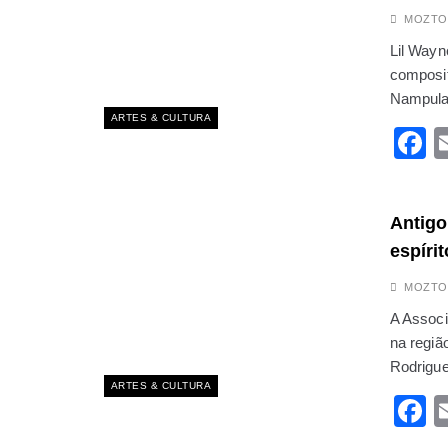
JULHO 2, 2025
MOZTO
Perseguição? Justiç
Lil Wayn
JUNHO 10, 2025
Jovem gravemente fe
composit
AGOSTO 21, 2025
Nampul
“Quem se posicionar
ARTES & CULTURA
F
ABRIL 30, 2025
PRM apreende mais 
ABRIL 15, 2025
Antigo
espírit
MOZTO
A Assoc
na regiã
Rodrigu
ARTES & CULTURA
F