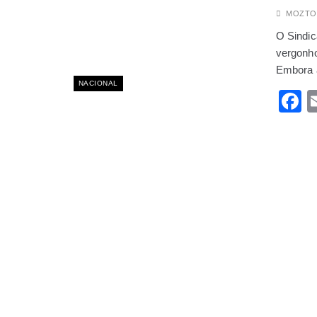
ABRIL 28, 2025
MOZTO
O estresse dos pais
O Sindi
SETEMBRO 9, 2025
Homem rouba porco 
vergonho
AGOSTO 25, 2025
Embora 
Trump repete erro d
NACIONAL
F
ABRIL 2, 2025