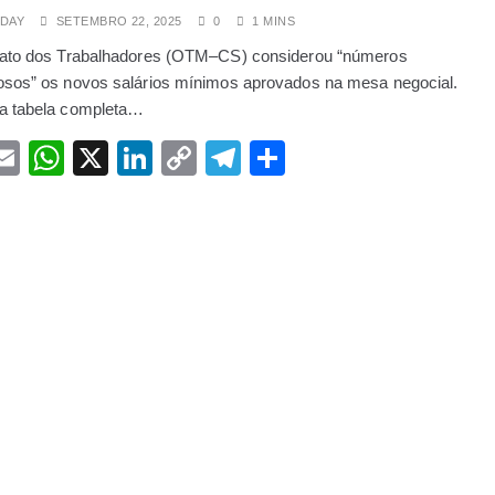
DAY
SETEMBRO 22, 2025
0
1 MINS
 pode deixar alterações genéticas nos espermatozoides, que são
cato dos Trabalhadores (OTM–CS) considerou “números
e é obrigado a pagar lobolo em Inhambane
sos” os novos salários mínimos aprovados na mesa negocial.
a tabela completa…
e quase 100 anos e destrói ordem que os EUA construíram
acebook
Email
WhatsApp
X
LinkedIn
Copy
Telegram
Share
Link