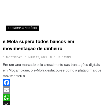
ECONOMIA & NEGÓCIO
e-Mola supera todos bancos em
movimentação de dinheiro
MOZTODAY
MAIO 29, 2025
0
3 MINS
Em um ano marcado pelo crescimento das transações digitais
em Moçambique, o e-Mola destacou-se como a plataforma que
movimentou o…
Cada Golo Traz Recompensas:
Vencedores Anunciados e Fundo de
Facebook
Prémios de 510 Dólares
DESPORTO
Email
5
WhatsApp