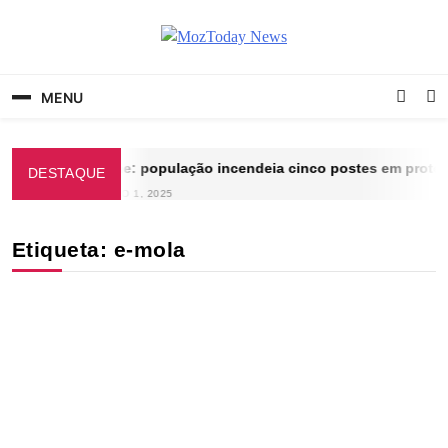
Skip
to
content
MozToday News
Onde a gente lê.
MENU
Inhambane: população incendeia cinco postes em protest
DESTAQUE
SETEMBRO 1, 2025
Etiqueta:
e-mola