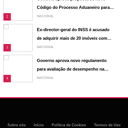
Código do Processo Aduaneiro para
reforçar justiça fiscal em Moçambique
NACIONAL
2
Ex-director-geral do INSS é acusado
de adquirir mais de 20 imóveis com
fundos desviados, diz acusação do MP
NACIONAL
3
Governo aprova novo regulamento
para avaliação de desempenho na
Função Pública
NACIONAL
4
Cada Golo Traz Recompensas:
Vencedores Anunciados e Fundo de
Prémios de 510 Dólares
DESPORTO
5
Matola: Revitalizar indústrias antigas é
Sobre nós
Início
Política de Cookies
Termos de Uso