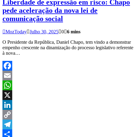
Liberdade de expressão em risco: Chapo
pede aceleração da nova lei de
comunicação social
MozToday
Julho 30, 2025
0
6 mins
O Presidente da República, Daniel Chapo, tem vindo a demonstrar
empenho crescente na dinamização do processo legislativo referente
à nova…
Facebook
Email
WhatsApp
X
LinkedIn
Copy
Link
Telegram