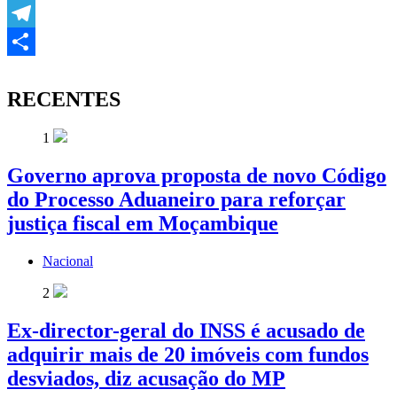
Copy
Link
Telegram
Share
RECENTES
1
Governo aprova proposta de novo Código
do Processo Aduaneiro para reforçar
justiça fiscal em Moçambique
Nacional
2
Ex-director-geral do INSS é acusado de
adquirir mais de 20 imóveis com fundos
desviados, diz acusação do MP