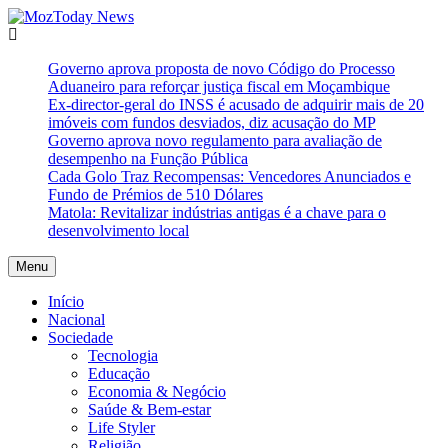
Skip
to
MozToday News
Onde a gente lê.
content
Governo aprova proposta de novo Código do Processo
Aduaneiro para reforçar justiça fiscal em Moçambique
Ex-director-geral do INSS é acusado de adquirir mais de 20
imóveis com fundos desviados, diz acusação do MP
Governo aprova novo regulamento para avaliação de
desempenho na Função Pública
Cada Golo Traz Recompensas: Vencedores Anunciados e
Fundo de Prémios de 510 Dólares
Matola: Revitalizar indústrias antigas é a chave para o
desenvolvimento local
Menu
Início
Nacional
Sociedade
Tecnologia
Educação
Economia & Negócio
Saúde & Bem-estar
Life Styler
Religião