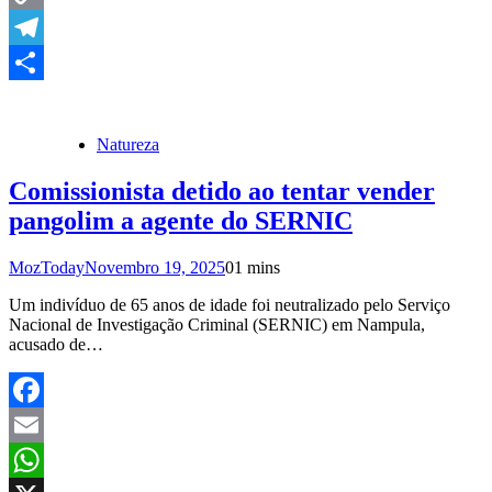
Copy
Link
Telegram
Share
Natureza
Comissionista detido ao tentar vender
pangolim a agente do SERNIC
MozToday
Novembro 19, 2025
0
1 mins
Um indivíduo de 65 anos de idade foi neutralizado pelo Serviço
Nacional de Investigação Criminal (SERNIC) em Nampula,
acusado de…
Facebook
Email