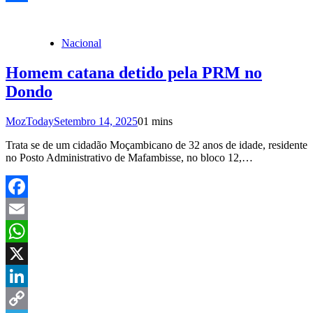
Share
Nacional
Homem catana detido pela PRM no
Dondo
MozToday
Setembro 14, 2025
0
1 mins
Trata se de um cidadão Moçambicano de 32 anos de idade, residente
no Posto Administrativo de Mafambisse, no bloco 12,…
Facebook
Email
WhatsApp
X
LinkedIn