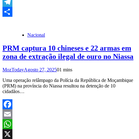
Copy
Link
Telegram
Share
Nacional
PRM captura 10 chineses e 22 armas em
zona de extração ilegal de ouro no Niassa
MozToday
Agosto 27, 2025
0
1 mins
Uma operação relâmpago da Polícia da República de Moçambique
(PRM) na província do Niassa resultou na detenção de 10
cidadãos…
Facebook
Email
WhatsApp