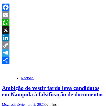
Facebook
Email
WhatsApp
X
LinkedIn
Copy
Link
Telegram
Share
Nacional
Ambição de vestir farda leva candidatos
em Nampula à falsificação de documentos
MozToday
Setembro 2, 2025
0
2 mins