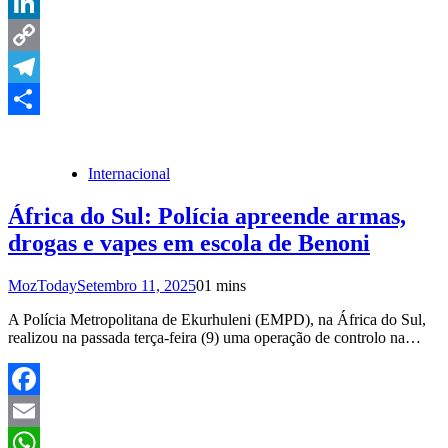
X
LinkedIn
Copy
Link
Telegram
Share
Internacional
África do Sul: Polícia apreende armas,
drogas e vapes em escola de Benoni
MozToday
Setembro 11, 2025
0
1 mins
A Polícia Metropolitana de Ekurhuleni (EMPD), na África do Sul,
realizou na passada terça-feira (9) uma operação de controlo na…
Facebook
Email