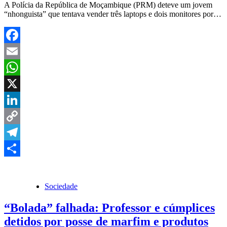
A Polícia da República de Moçambique (PRM) deteve um jovem
“nhonguista” que tentava vender três laptops e dois monitores por…
Facebook
Email
WhatsApp
X
LinkedIn
Copy
Link
Telegram
Share
Sociedade
“Bolada” falhada: Professor e cúmplices
detidos por posse de marfim e produtos