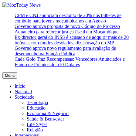
Skip
to
MozToday News
Onde a gente lê.
CFM e CNJ anunciam desconto de 20% nos bilhetes de
content
comboio para jovens moçambicanos em Agosto
Governo aprova proposta de novo Código do Processo
Aduaneiro para reforçar justiça fiscal em Moçambique
Ex-director-geral do INSS é acusado de adquirir mais de 20
imóveis com fundos desviados, diz acusação do MP
Governo aprova novo regulamento para avaliação de
desempenho na Função Pública
Cada Golo Traz Recompensas: Vencedores Anunciados e
Fundo de Prémios de 510 Dólares
Menu
Início
Nacional
Sociedade
Tecnologia
Educação
Economia & Negócio
Saúde & Bem-estar
Life Styler
Religião
Internacional