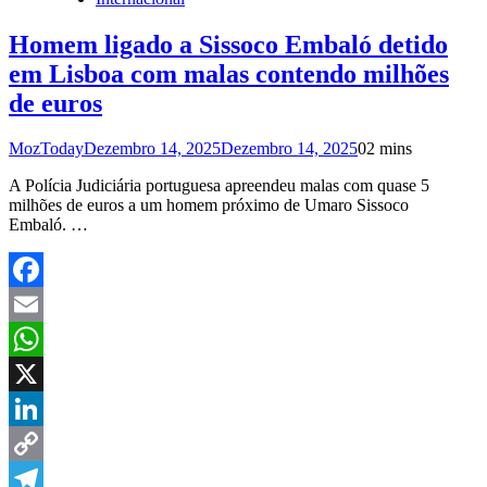
Homem ligado a Sissoco Embaló detido
em Lisboa com malas contendo milhões
de euros
MozToday
Dezembro 14, 2025
Dezembro 14, 2025
0
2 mins
A Polícia Judiciária portuguesa apreendeu malas com quase 5
milhões de euros a um homem próximo de Umaro Sissoco
Embaló. …
Facebook
Email
WhatsApp
X
LinkedIn
Copy