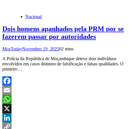
Share
Nacional
Dois homens apanhados pela PRM por se
fazerem passar por autoridades
MozToday
Novembro 19, 2025
0
2 mins
A Polícia da República de Moçambique deteve dois indivíduos
envolvidos em casos distintos de falsificação e falsas qualidades. O
primeiro…
Facebook
Email
WhatsApp
X
LinkedIn