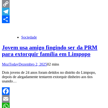
LinkedIn
Copy
Link
Telegram
Share
Sociedade
Jovem usa amigo fingindo ser da PRM
para extorquir família em Limpopo
MozToday
Dezembro 2, 2025
0
2 mins
Dois jovens de 24 anos foram detidos no distrito do Limpopo,
depois de alegadamente tentarem extorquir dinheiro aos tios
usando…
Facebook
Email