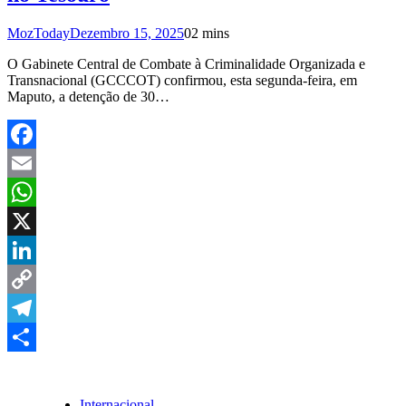
MozToday
Dezembro 15, 2025
0
2 mins
O Gabinete Central de Combate à Criminalidade Organizada e
Transnacional (GCCCOT) confirmou, esta segunda-feira, em
Maputo, a detenção de 30…
Facebook
Email
WhatsApp
X
LinkedIn
Copy
Link
Telegram
Share
Internacional