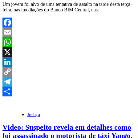
Um jovem foi alvo de uma tentativa de assalto na tarde desta terça-
feira, nas imediações do Banco BIM Central, nas…
Facebook
Email
WhatsApp
X
LinkedIn
Copy
Link
Telegram
Share
Justiça
Vídeo: Suspeito revela em detalhes como
foi assassinado o motorista de táxi Yango,