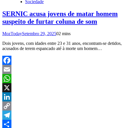
Sociedade
SERNIC acusa jovens de matar homem
suspeito de furtar coluna de som
MozToday
Setembro 29, 2025
0
2 mins
Dois jovens, com idades entre 23 e 31 anos, encontram-se detidos,
acusados de terem espancado até à morte um homem…
Facebook
Email
WhatsApp
X
LinkedIn
Copy
Link
Telegram