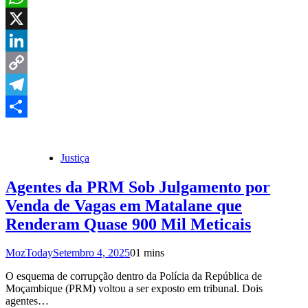
WhatsApp
X
LinkedIn
Copy
Link
Telegram
Share
Justiça
Agentes da PRM Sob Julgamento por
Venda de Vagas em Matalane que
Renderam Quase 900 Mil Meticais
MozToday
Setembro 4, 2025
0
1 mins
O esquema de corrupção dentro da Polícia da República de
Moçambique (PRM) voltou a ser exposto em tribunal. Dois
agentes…