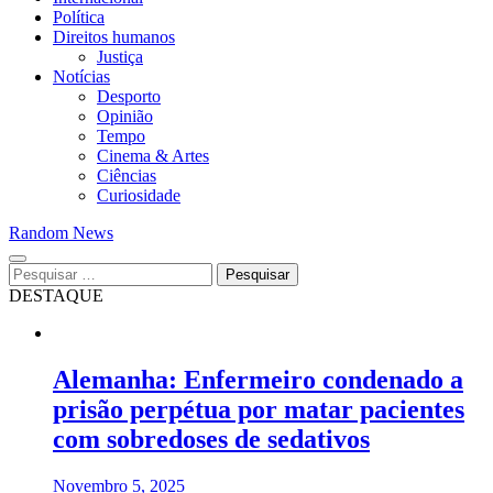
Política
Direitos humanos
Justiça
Notícias
Desporto
Opinião
Tempo
Cinema & Artes
Ciências
Curiosidade
Random News
Pesquisar
por:
DESTAQUE
Alemanha: Enfermeiro condenado a
prisão perpétua por matar pacientes
com sobredoses de sedativos
Novembro 5, 2025