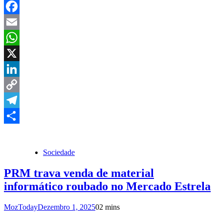
Facebook
Email
WhatsApp
X
LinkedIn
Copy
Link
Telegram
Share
Sociedade
PRM trava venda de material
informático roubado no Mercado Estrela
MozToday
Dezembro 1, 2025
0
2 mins