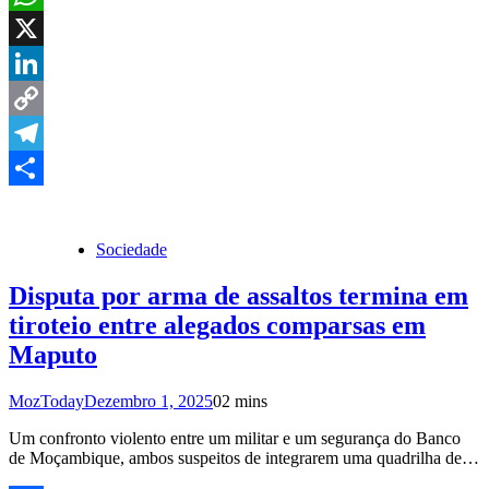
WhatsApp
X
LinkedIn
Copy
Link
Telegram
Share
Sociedade
Disputa por arma de assaltos termina em
tiroteio entre alegados comparsas em
Maputo
MozToday
Dezembro 1, 2025
0
2 mins
Um confronto violento entre um militar e um segurança do Banco
de Moçambique, ambos suspeitos de integrarem uma quadrilha de…