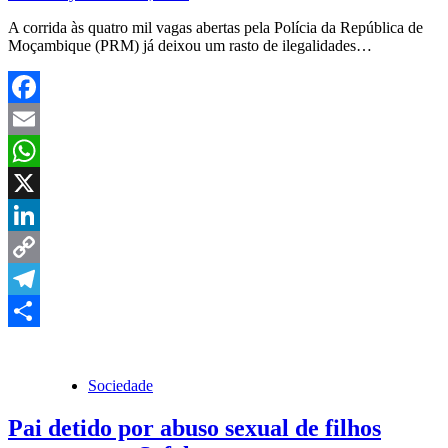
A corrida às quatro mil vagas abertas pela Polícia da República de
Moçambique (PRM) já deixou um rasto de ilegalidades…
Facebook
Email
WhatsApp
X
LinkedIn
Copy
Link
Telegram
Share
Sociedade
Pai detido por abuso sexual de filhos