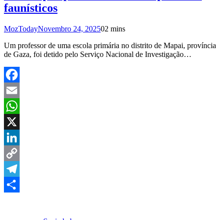
faunísticos
MozToday
Novembro 24, 2025
0
2 mins
Um professor de uma escola primária no distrito de Mapai, província
de Gaza, foi detido pelo Serviço Nacional de Investigação…
Facebook
Email
WhatsApp
X
LinkedIn
Copy
Link
Telegram
Share