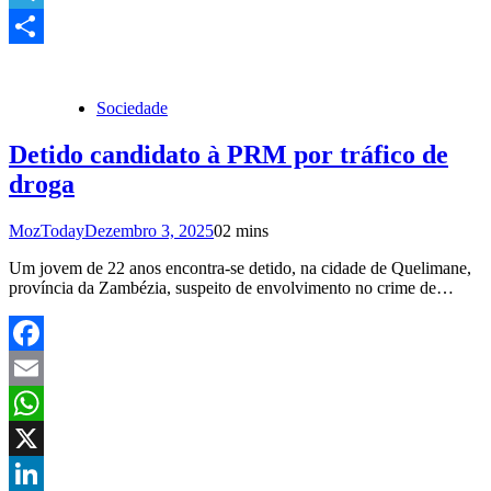
Link
Telegram
Share
Sociedade
Detido candidato à PRM por tráfico de
droga
MozToday
Dezembro 3, 2025
0
2 mins
Um jovem de 22 anos encontra-se detido, na cidade de Quelimane,
província da Zambézia, suspeito de envolvimento no crime de…
Facebook
Email
WhatsApp
X