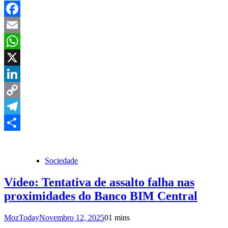
Facebook
Email
WhatsApp
X
LinkedIn
Copy
Link
Telegram
Share
Sociedade
Vídeo: Tentativa de assalto falha nas
proximidades do Banco BIM Central
MozToday
Novembro 12, 2025
0
1 mins