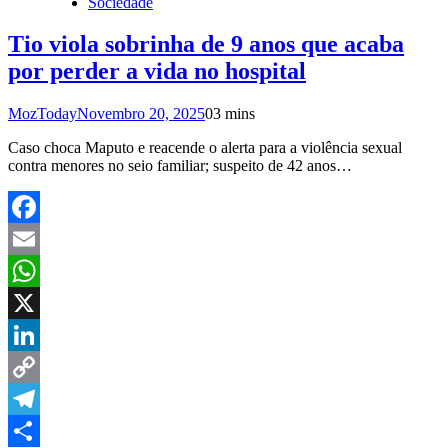
Sociedade
Tio viola sobrinha de 9 anos que acaba
por perder a vida no hospital
MozToday
Novembro 20, 2025
0
3 mins
Caso choca Maputo e reacende o alerta para a violência sexual
contra menores no seio familiar; suspeito de 42 anos…
Facebook
Email
WhatsApp
X
LinkedIn
Copy
Link
Telegram