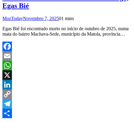
Egas Bié
MozToday
Novembro 7, 2025
0
1 mins
Egas Bié foi encontrado morto no início de outubro de 2025, numa
mata do bairro Machava-Sede, município da Matola, província…
Facebook
Email
WhatsApp
X
LinkedIn
Copy
Link
Telegram
Share