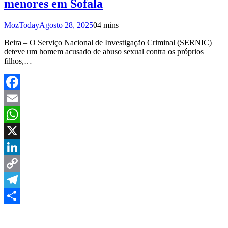
menores em Sofala
MozToday
Agosto 28, 2025
0
4 mins
Beira – O Serviço Nacional de Investigação Criminal (SERNIC)
deteve um homem acusado de abuso sexual contra os próprios
filhos,…
Facebook
Email
WhatsApp
X
LinkedIn
Copy
Link
Telegram
Share