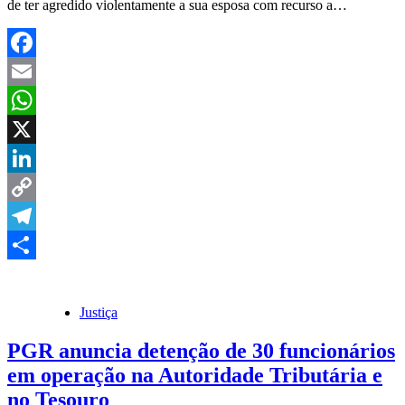
de ter agredido violentamente a sua esposa com recurso a…
Facebook
Email
WhatsApp
X
LinkedIn
Copy
Link
Telegram
Share
Justiça
PGR anuncia detenção de 30 funcionários
em operação na Autoridade Tributária e
no Tesouro