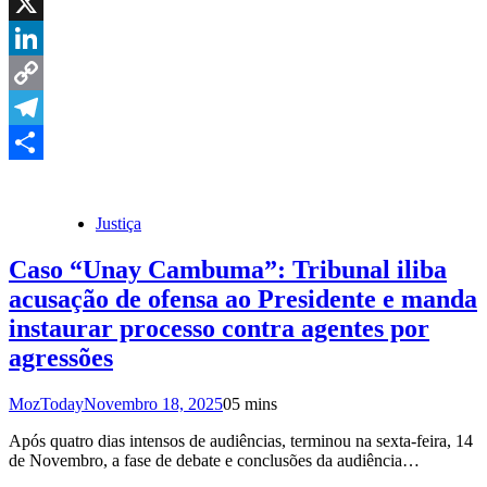
WhatsApp
X
LinkedIn
Copy
Link
Telegram
Share
Justiça
Caso “Unay Cambuma”: Tribunal iliba
acusação de ofensa ao Presidente e manda
instaurar processo contra agentes por
agressões
MozToday
Novembro 18, 2025
0
5 mins
Após quatro dias intensos de audiências, terminou na sexta-feira, 14
de Novembro, a fase de debate e conclusões da audiência…