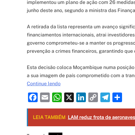
implementou um plano de ação com 26 medidas 
junho deste ano, segundo a ministra das Finanças
A retirada da lista representa um avanço signifi
financiamentos internacionais, atrai investidore
governo comprometeu-se a manter os progressos
prevenção a crimes financeiros, garantindo que 
Esta decisão coloca Moçambique numa posição m
a sua imagem de país comprometido com a transpa
Continue lendo
Facebook
Email
WhatsApp
X
LinkedIn
Copy
Tele
Sh
Link
LEIA TAMBÉM
LAM reduz frota de aeronaves