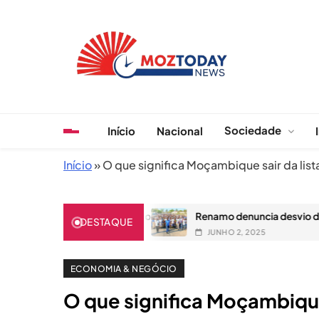
Skip
to
content
MozToday News
Onde a gente lê.
Sociedade
Início
Nacional
Início
»
O que significa Moçambique sair da list
caso seja atacado
Renamo denuncia desvio de 86 milhões pela e
DESTAQUE
JUNHO 2, 2025
ECONOMIA & NEGÓCIO
O que significa Moçambique 