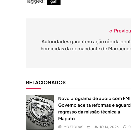
Tagged:
gafi
Previou
Navegação
de
Autoridades garantem ação rápida cont
homicidas da comandante de Marracue
artigos
RELACIONADOS
Novo programa de apoio com FMI
Governo aceita reformas e aguar
regresso da missão técnica a
Maputo
MOZTODAY
JUNHO 14, 2026
0