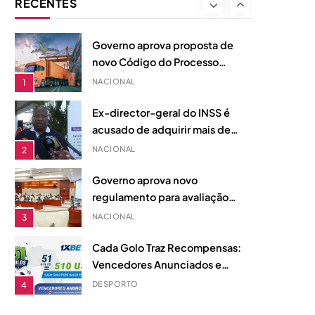
RECENTES
principais jogos dos quartos
DESPORTO
8
de final do maior torneio
internacional.
Governo aprova proposta de
novo Código do Processo
Aduaneiro para reforçar
NACIONAL
1
justiça fiscal em Moçambique
Ex-director-geral do INSS é
acusado de adquirir mais de
20 imóveis com fundos
NACIONAL
2
desviados, diz acusação do
MP
Governo aprova novo
regulamento para avaliação
de desempenho na Função
NACIONAL
3
Pública
Cada Golo Traz Recompensas:
Vencedores Anunciados e
Fundo de Prémios de 510
DESPORTO
4
Dólares