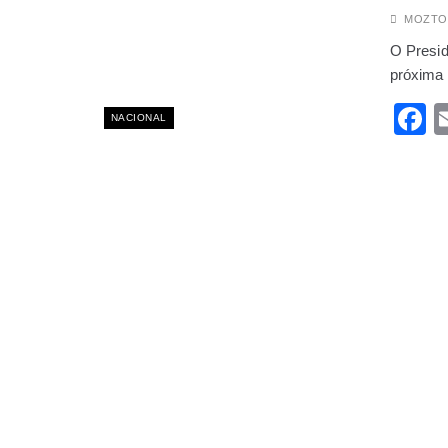
MAIO 30, 2026
MOZTO
Quem é o jovem prod
O Presid
AGOSTO 6, 2025
Acidente grave em 
próxima 
NOVEMBRO 5, 2025
F
Cabo Delgado: Popul
NACIONAL
AGOSTO 15, 2025
Governo proíbe aume
JULHO 4, 2025
Barcos das “dívidas
OUTUBRO 12, 2025