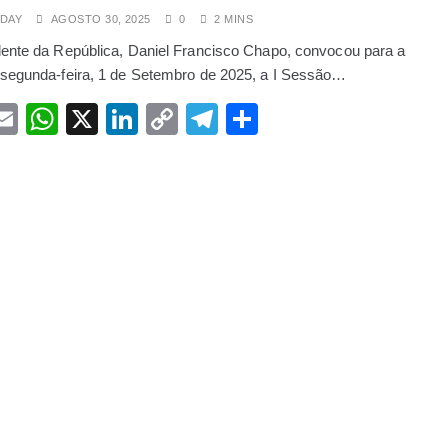
DAY
AGOSTO 30, 2025
0
2 MINS
ígio que a Meta pagou 250 milhões de dólares
ente da República, Daniel Francisco Chapo, convocou para a
Palmeiras provoca comoção na manhã desta quarta-feira em Mapu
segunda-feira, 1 de Setembro de 2025, a I Sessão…
acebook
Email
WhatsApp
X
LinkedIn
Copy
Telegram
Share
ação protesta contra proibição de extracção de ouro que eles 
Link
ntos salariais e novas carreiras em 2025
 ocultas” afundam-se misteriosamente no rio Matola