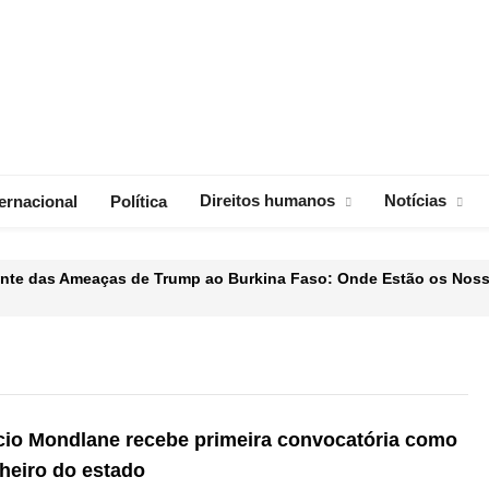
Direitos humanos
Notícias
ternacional
Política
iante das Ameaças de Trump ao Burkina Faso: Onde Estão os Noss
egociações do salário mínimo para Agosto
 tortura nas esquadras da PRM e Lionel Muchina promete invest
zia confirma 47 processos contra manifestantes
io Mondlane recebe primeira convocatória como
heiro do estado
escolher o desporto certo para apostar