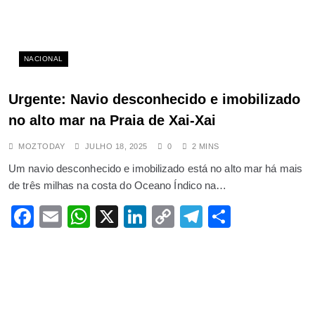
NACIONAL
Urgente: Navio desconhecido e imobilizado
no alto mar na Praia de Xai-Xai
MOZTODAY
JULHO 18, 2025
0
2 MINS
Um navio desconhecido e imobilizado está no alto mar há mais
de três milhas na costa do Oceano Índico na…
Facebook
Email
WhatsApp
X
LinkedIn
Copy
Telegram
Share
Link