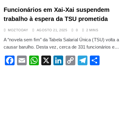
Funcionários em Xai-Xai suspendem
trabalho à espera da TSU prometida
MOZTODAY
AGOSTO 21, 2025
0
2 MINS
A “novela sem fim” da Tabela Salarial Única (TSU) volta a
causar barulho. Desta vez, cerca de 331 funcionários e…
Facebook
Email
WhatsApp
X
LinkedIn
Copy
Telegram
Share
Link