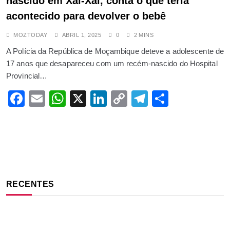
nascido em Xai-Xai, conta o que teria
acontecido para devolver o bebê
MOZTODAY
ABRIL 1, 2025
0
2 MINS
A Polícia da República de Moçambique deteve a adolescente de
17 anos que desapareceu com um recém-nascido do Hospital
Provincial…
Facebook
Email
WhatsApp
X
LinkedIn
Copy
Telegram
Share
Link
RECENTES