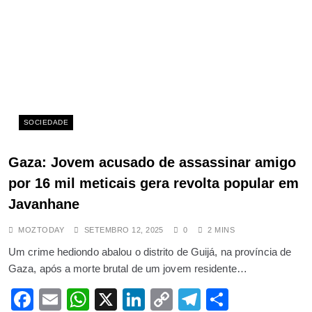
Ucrânia
ABRIL 23, 2025
Refiler Boy recebe ameaça de
madrugada na sua casa e reage
igualmente
ABRIL 6, 2025
SOCIEDADE
Moçambicano procurado é morto
em confronto com polícia sul-
Gaza: Jovem acusado de assassinar amigo
africana em Kempton Park
por 16 mil meticais gera revolta popular em
SETEMBRO 4, 2025
Javanhane
Edil da cidade de Tete inaugura
ponte pedonal no bairro Samora
MOZTODAY
SETEMBRO 12, 2025
0
2 MINS
Machel
Um crime hediondo abalou o distrito de Guijá, na província de
JULHO 2, 2025
Gaza, após a morte brutal de um jovem residente…
Estudante da UEM violada e
Facebook
Email
WhatsApp
X
LinkedIn
Copy
Telegram
Share
assassinada em Marracuene