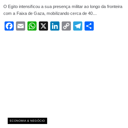
O Egito intensificou a sua presença militar ao longo da fronteira
com a Faixa de Gaza, mobilizando cerca de 40…
Facebook
Email
WhatsApp
X
LinkedIn
Copy
Telegram
Share
Link
ECONOMIA & NEGÓCIO