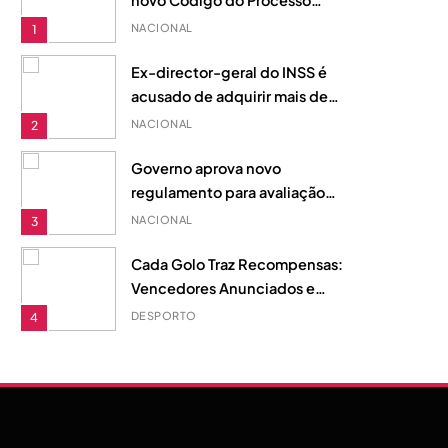
novo Código do Processo
Aduaneiro para reforçar
NACIONAL
1
justiça fiscal em Moçambique
Ex-director-geral do INSS é
acusado de adquirir mais de
20 imóveis com fundos
NACIONAL
2
desviados, diz acusação do
MP
Governo aprova novo
regulamento para avaliação
de desempenho na Função
NACIONAL
3
Pública
Cada Golo Traz Recompensas:
Vencedores Anunciados e
Fundo de Prémios de 510
DESPORTO
4
Dólares
Matola: Revitalizar indústrias
antigas é a chave para o
desenvolvimento local
NACIONAL
UNCATEGORIZED
5