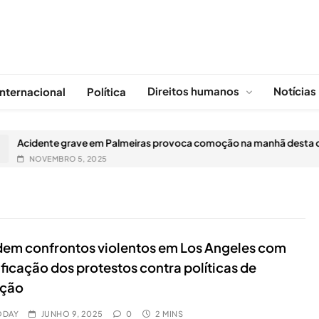
Direitos humanos
Notícias
Internacional
Política
Acidente grave em Palmeiras provoca comoção na manhã desta qua
NOVEMBRO 5, 2025
em confrontos violentos em Los Angeles com
ificação dos protestos contra políticas de
ação
ODAY
JUNHO 9, 2025
0
2 MINS