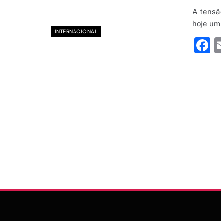
A tensã
hoje um
INTERNACIONAL
F