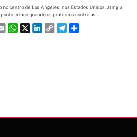
o no centro de Los Angeles, nos Estados Unidos, atingiu
 ponto crítico quando os protestos contra as…
acebook
Email
WhatsApp
X
LinkedIn
Copy
Telegram
Share
Link