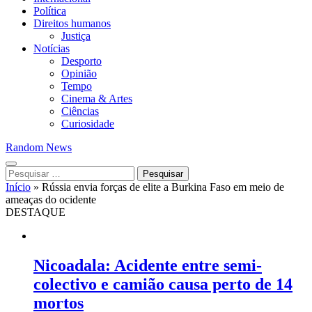
Política
Direitos humanos
Justiça
Notícias
Desporto
Opinião
Tempo
Cinema & Artes
Ciências
Curiosidade
Random News
Pesquisar
por:
Início
»
Rússia envia forças de elite a Burkina Faso em meio de
ameaças do ocidente
DESTAQUE
Nicoadala: Acidente entre semi-
colectivo e camião causa perto de 14
mortos