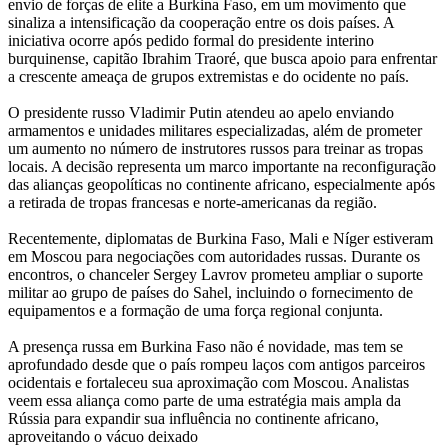
envio de forças de elite a Burkina Faso, em um movimento que
sinaliza a intensificação da cooperação entre os dois países. A
iniciativa ocorre após pedido formal do presidente interino
burquinense, capitão Ibrahim Traoré, que busca apoio para enfrentar
a crescente ameaça de grupos extremistas e do ocidente no país.
O presidente russo Vladimir Putin atendeu ao apelo enviando
armamentos e unidades militares especializadas, além de prometer
um aumento no número de instrutores russos para treinar as tropas
locais. A decisão representa um marco importante na reconfiguração
das alianças geopolíticas no continente africano, especialmente após
a retirada de tropas francesas e norte-americanas da região.
Recentemente, diplomatas de Burkina Faso, Mali e Níger estiveram
em Moscou para negociações com autoridades russas. Durante os
encontros, o chanceler Sergey Lavrov prometeu ampliar o suporte
militar ao grupo de países do Sahel, incluindo o fornecimento de
equipamentos e a formação de uma força regional conjunta.
A presença russa em Burkina Faso não é novidade, mas tem se
aprofundado desde que o país rompeu laços com antigos parceiros
ocidentais e fortaleceu sua aproximação com Moscou. Analistas
veem essa aliança como parte de uma estratégia mais ampla da
Rússia para expandir sua influência no continente africano,
aproveitando o vácuo deixado