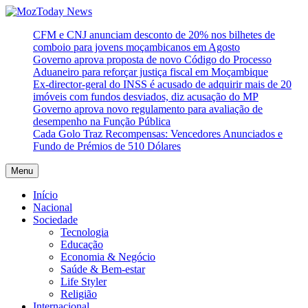
Skip
to
MozToday News
Onde a gente lê.
CFM e CNJ anunciam desconto de 20% nos bilhetes de
content
comboio para jovens moçambicanos em Agosto
Governo aprova proposta de novo Código do Processo
Aduaneiro para reforçar justiça fiscal em Moçambique
Ex-director-geral do INSS é acusado de adquirir mais de 20
imóveis com fundos desviados, diz acusação do MP
Governo aprova novo regulamento para avaliação de
desempenho na Função Pública
Cada Golo Traz Recompensas: Vencedores Anunciados e
Fundo de Prémios de 510 Dólares
Menu
Início
Nacional
Sociedade
Tecnologia
Educação
Economia & Negócio
Saúde & Bem-estar
Life Styler
Religião
Internacional