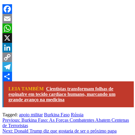
Facebook
Email
WhatsApp
X
LinkedIn
Copy
Link
Telegram
Share
LEIA TAMBÉM
Cientistas transformam folhas de
espinafre em tecido cardíaco humano, marcando um
grande avanço na medicina
Tagged:
apoio militar
Burkina Faso
Rússia
Navegação
Previous:
Burkina Faso: As Forças Combatentes Abatem Centenas
de Terroristas
de
Next:
Donald Trump diz que gostaria de ser o próximo papa