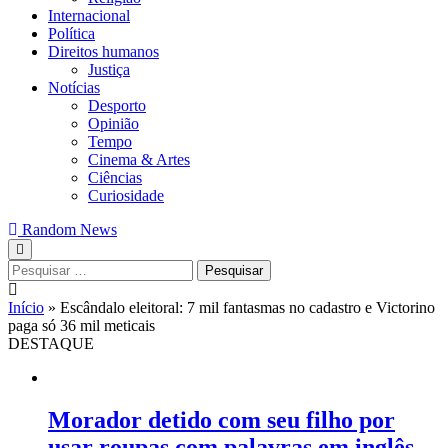
Internacional
Política
Direitos humanos
Justiça
Notícias
Desporto
Opinião
Tempo
Cinema & Artes
Ciências
Curiosidade
Random News
Pesquisar
por:
Início
»
Escândalo eleitoral: 7 mil fantasmas no cadastro e Victorino
paga só 36 mil meticais
DESTAQUE
Morador detido com seu filho por
usar roupas com palavras em inglês