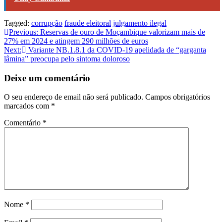
Tagged:
corrupção
fraude eleitoral
julgamento ilegal
Navegação
Previous:
Reservas de ouro de Moçambique valorizam mais de
27% em 2024 e atingem 290 milhões de euros
de
Next:
Variante NB.1.8.1 da COVID-19 apelidada de “garganta
artigos
lâmina” preocupa pelo sintoma doloroso
Deixe um comentário
O seu endereço de email não será publicado.
Campos obrigatórios
marcados com
*
Comentário
*
Nome
*