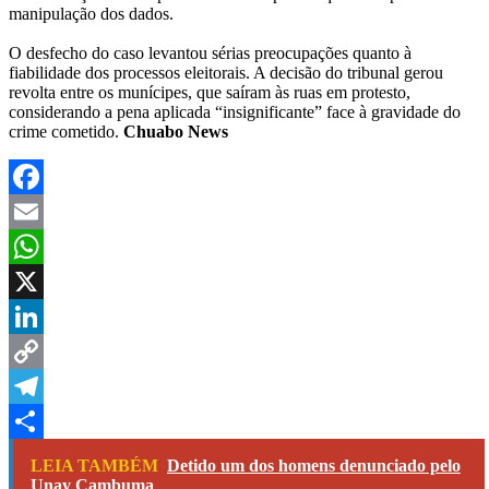
manipulação dos dados.
O desfecho do caso levantou sérias preocupações quanto à
fiabilidade dos processos eleitorais. A decisão do tribunal gerou
revolta entre os munícipes, que saíram às ruas em protesto,
considerando a pena aplicada “insignificante” face à gravidade do
crime cometido.
Chuabo News
Facebook
Email
WhatsApp
X
LinkedIn
Copy
Link
Telegram
Share
LEIA TAMBÉM
Detido um dos homens denunciado pelo
Unay Cambuma