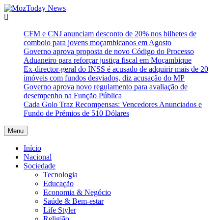
Skip
to
MozToday News
Onde a gente lê.
content
CFM e CNJ anunciam desconto de 20% nos bilhetes de
comboio para jovens moçambicanos em Agosto
Governo aprova proposta de novo Código do Processo
Aduaneiro para reforçar justiça fiscal em Moçambique
Ex-director-geral do INSS é acusado de adquirir mais de 20
imóveis com fundos desviados, diz acusação do MP
Governo aprova novo regulamento para avaliação de
desempenho na Função Pública
Cada Golo Traz Recompensas: Vencedores Anunciados e
Fundo de Prémios de 510 Dólares
Menu
Início
Nacional
Sociedade
Tecnologia
Educação
Economia & Negócio
Saúde & Bem-estar
Life Styler
Religião