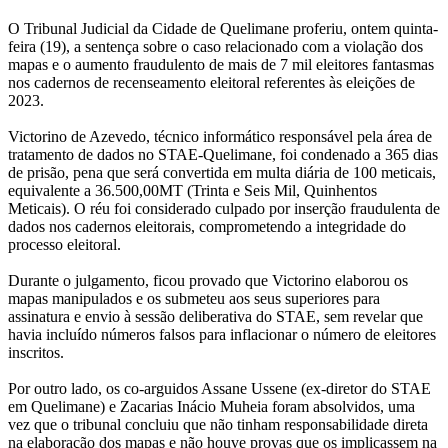
O Tribunal Judicial da Cidade de Quelimane proferiu, ontem quinta-
feira (19), a sentença sobre o caso relacionado com a violação dos
mapas e o aumento fraudulento de mais de 7 mil eleitores fantasmas
nos cadernos de recenseamento eleitoral referentes às eleições de
2023.
Victorino de Azevedo, técnico informático responsável pela área de
tratamento de dados no STAE-Quelimane, foi condenado a 365 dias
de prisão, pena que será convertida em multa diária de 100 meticais,
equivalente a 36.500,00MT (Trinta e Seis Mil, Quinhentos
Meticais). O réu foi considerado culpado por inserção fraudulenta de
dados nos cadernos eleitorais, comprometendo a integridade do
processo eleitoral.
Durante o julgamento, ficou provado que Victorino elaborou os
mapas manipulados e os submeteu aos seus superiores para
assinatura e envio à sessão deliberativa do STAE, sem revelar que
havia incluído números falsos para inflacionar o número de eleitores
inscritos.
Por outro lado, os co-arguidos Assane Ussene (ex-diretor do STAE
em Quelimane) e Zacarias Inácio Muheia foram absolvidos, uma
vez que o tribunal concluiu que não tinham responsabilidade direta
na elaboração dos mapas e não houve provas que os implicassem na