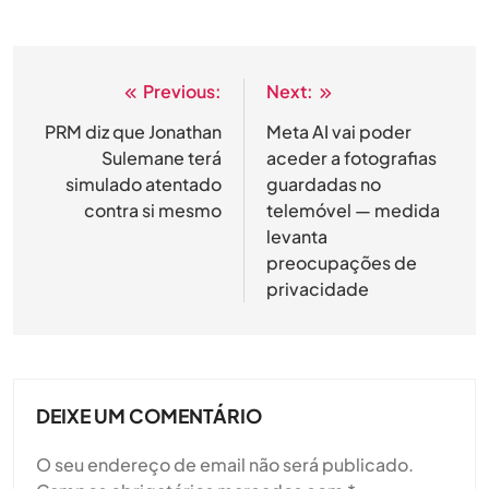
Previous:
Next:
Navegação
de
PRM diz que Jonathan
Meta AI vai poder
Sulemane terá
aceder a fotografias
artigos
simulado atentado
guardadas no
contra si mesmo
telemóvel — medida
levanta
preocupações de
privacidade
DEIXE UM COMENTÁRIO
O seu endereço de email não será publicado.