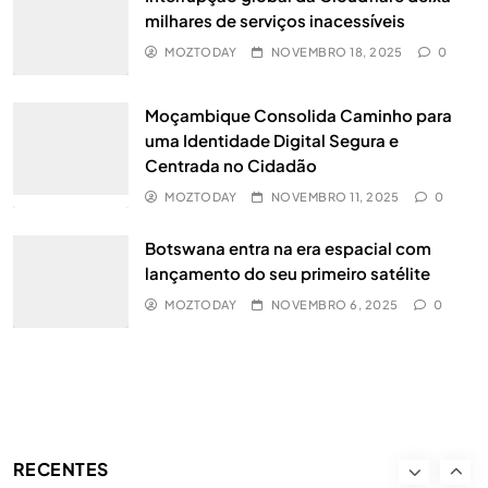
milhares de serviços inacessíveis
MOZTODAY
NOVEMBRO 18, 2025
0
Matola: Revitalizar indústrias antigas é
a chave para o desenvolvimento local
Moçambique Consolida Caminho para
NACIONAL
UNCATEGORIZED
5
uma Identidade Digital Segura e
Centrada no Cidadão
Novo Portal do Emprego vai ligar
MOZTODAY
NOVEMBRO 11, 2025
0
jovens moçambicanos ao mercado de
Botswana entra na era espacial com
trabalho através do telemóvel
NACIONAL
6
lançamento do seu primeiro satélite
Além da Escolha: Como o 1xEquilíbrio
MOZTODAY
NOVEMBRO 6, 2025
0
Redefine a Forma de Compreender a
Motivação dos Apostadores
DESPORTO
7
O play-off entra na fase decisiva: a
1xBet destaca os principais jogos dos
RECENTES
quartos de final do maior torneio
DESPORTO
8