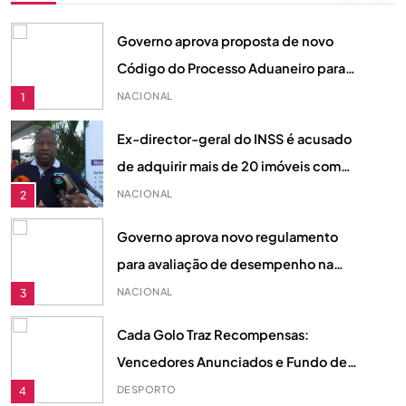
internacional.
Governo aprova proposta de novo
Código do Processo Aduaneiro para
reforçar justiça fiscal em Moçambique
NACIONAL
1
Ex-director-geral do INSS é acusado
de adquirir mais de 20 imóveis com
fundos desviados, diz acusação do MP
NACIONAL
2
Governo aprova novo regulamento
para avaliação de desempenho na
Função Pública
NACIONAL
3
Cada Golo Traz Recompensas:
Vencedores Anunciados e Fundo de
Prémios de 510 Dólares
DESPORTO
4