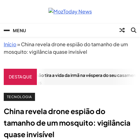
Skip
to
content
MozToday News
Onde a gente lê.
MENU
Início
»
China revela drone espião do tamanho de um
mosquito: vigilância quase invisível
Tragédia: Irmão tira a vida da irmã na véspera do seu casamento
DESTAQUE
MAIO 17, 2025
TECNOLOGIA
China revela drone espião do
tamanho de um mosquito: vigilância
quase invisível