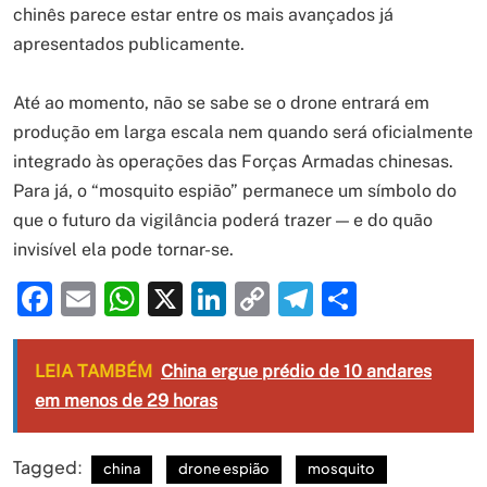
chinês parece estar entre os mais avançados já
apresentados publicamente.
Até ao momento, não se sabe se o drone entrará em
produção em larga escala nem quando será oficialmente
integrado às operações das Forças Armadas chinesas.
Para já, o “mosquito espião” permanece um símbolo do
que o futuro da vigilância poderá trazer — e do quão
invisível ela pode tornar-se.
Facebook
Email
WhatsApp
X
LinkedIn
Copy
Telegram
Share
Link
LEIA TAMBÉM
China ergue prédio de 10 andares
em menos de 29 horas
Tagged:
china
drone espião
mosquito