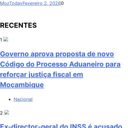
MozToday
Fevereiro 2, 2026
0
RECENTES
1
Governo aprova proposta de novo
Código do Processo Aduaneiro para
reforçar justiça fiscal em
Moçambique
Nacional
2
Ex-director-geral do INSS é acusado