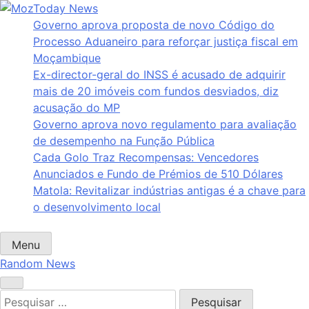
Skip
to
Governo aprova proposta de novo Código do
MozToday News
Onde a gente lê.
content
Processo Aduaneiro para reforçar justiça fiscal em
Moçambique
Ex-director-geral do INSS é acusado de adquirir
mais de 20 imóveis com fundos desviados, diz
acusação do MP
Governo aprova novo regulamento para avaliação
de desempenho na Função Pública
Cada Golo Traz Recompensas: Vencedores
Anunciados e Fundo de Prémios de 510 Dólares
Matola: Revitalizar indústrias antigas é a chave para
o desenvolvimento local
Menu
Random News
Pesquisar