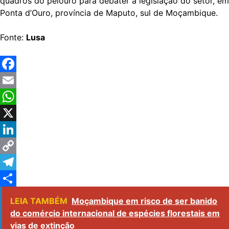
quadros do pelouro para debater a legislação do setor, em
Ponta d’Ouro, província de Maputo, sul de Moçambique.
Fonte:
Lusa
Facebook
Email
WhatsApp
X
LinkedIn
Copy
Link
Telegram
Share
LEIA TAMBÉM
Moçambique em risco de ser banido
do comércio internacional de espécies florestais em
vias de extinção