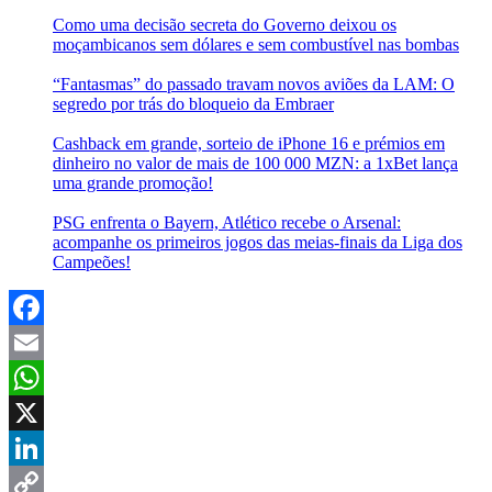
Como uma decisão secreta do Governo deixou os
moçambicanos sem dólares e sem combustível nas bombas
“Fantasmas” do passado travam novos aviões da LAM: O
segredo por trás do bloqueio da Embraer
Cashback em grande, sorteio de iPhone 16 e prémios em
dinheiro no valor de mais de 100 000 MZN: a 1xBet lança
uma grande promoção!
PSG enfrenta o Bayern, Atlético recebe o Arsenal:
acompanhe os primeiros jogos das meias-finais da Liga dos
Campeões!
Facebook
Email
WhatsApp
X
LinkedIn