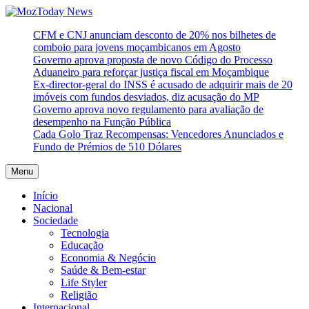
Skip
to
MozToday News
Onde a gente lê.
CFM e CNJ anunciam desconto de 20% nos bilhetes de
content
comboio para jovens moçambicanos em Agosto
Governo aprova proposta de novo Código do Processo
Aduaneiro para reforçar justiça fiscal em Moçambique
Ex-director-geral do INSS é acusado de adquirir mais de 20
imóveis com fundos desviados, diz acusação do MP
Governo aprova novo regulamento para avaliação de
desempenho na Função Pública
Cada Golo Traz Recompensas: Vencedores Anunciados e
Fundo de Prémios de 510 Dólares
Menu
Início
Nacional
Sociedade
Tecnologia
Educação
Economia & Negócio
Saúde & Bem-estar
Life Styler
Religião
Internacional