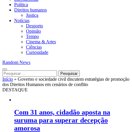
Política
Direitos humanos
Justiça
Notícias
Desporto
Opinião
Tempo
Cinema & Artes
Ciências
Curiosidade
Random News
Pesquisar
por:
Início
»
Governo e sociedade civil discutem estratégias de promoção
dos Direitos Humanos em cenários de conflito
DESTAQUE
Com 31 anos, cidadão aposta na
suruma para superar decepção
amorosa