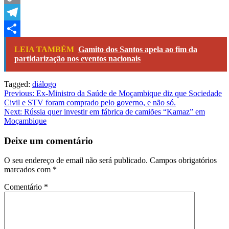
Copy
Link
Telegram
Share
LEIA TAMBÉM
Gamito dos Santos apela ao fim da
partidarização nos eventos nacionais
Tagged:
diálogo
Navegação
Previous:
Ex-Ministro da Saúde de Moçambique diz que Sociedade
Civil e STV foram comprado pelo governo, e não só.
de
Next:
Rússia quer investir em fábrica de camiões “Kamaz” em
artigos
Moçambique
Deixe um comentário
O seu endereço de email não será publicado.
Campos obrigatórios
marcados com
*
Comentário
*