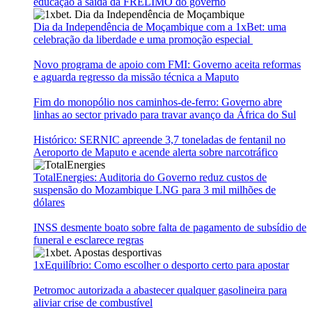
educação à saída da FRELIMO do governo
Dia da Independência de Moçambique com a 1xBet: uma
celebração da liberdade e uma promoção especial
Novo programa de apoio com FMI: Governo aceita reformas
e aguarda regresso da missão técnica a Maputo
Fim do monopólio nos caminhos-de-ferro: Governo abre
linhas ao sector privado para travar avanço da África do Sul
Histórico: SERNIC apreende 3,7 toneladas de fentanil no
Aeroporto de Maputo e acende alerta sobre narcotráfico
TotalEnergies: Auditoria do Governo reduz custos de
suspensão do Mozambique LNG para 3 mil milhões de
dólares
INSS desmente boato sobre falta de pagamento de subsídio de
funeral e esclarece regras
1xEquilíbrio: Como escolher o desporto certo para apostar
Petromoc autorizada a abastecer qualquer gasolineira para
aliviar crise de combustível