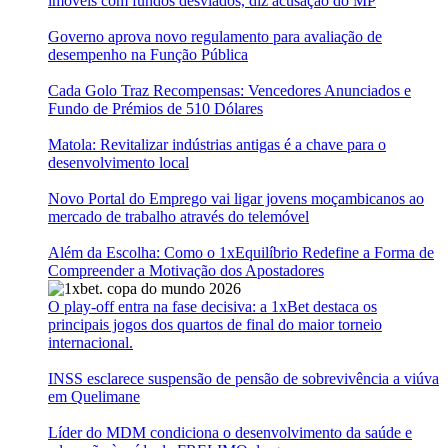
imóveis com fundos desviados, diz acusação do MP
Governo aprova novo regulamento para avaliação de
desempenho na Função Pública
Cada Golo Traz Recompensas: Vencedores Anunciados e
Fundo de Prémios de 510 Dólares
Matola: Revitalizar indústrias antigas é a chave para o
desenvolvimento local
Novo Portal do Emprego vai ligar jovens moçambicanos ao
mercado de trabalho através do telemóvel
Além da Escolha: Como o 1xEquilíbrio Redefine a Forma de
Compreender a Motivação dos Apostadores
O play-off entra na fase decisiva: a 1xBet destaca os
principais jogos dos quartos de final do maior torneio
internacional.
INSS esclarece suspensão de pensão de sobrevivência a viúva
em Quelimane
Líder do MDM condiciona o desenvolvimento da saúde e