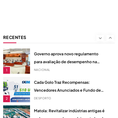
Link
de sobrevivência a viúva em
Quelimane
NACIONAL
7
Líder do MDM condiciona o
desenvolvimento da saúde e
RECENTES
educação à saída da FRELIMO do
POLÍTICA
8
governo
Governo aprova novo regulamento
para avaliação de desempenho na
Função Pública
NACIONAL
1
Cada Golo Traz Recompensas:
Vencedores Anunciados e Fundo de
Prémios de 510 Dólares
DESPORTO
2
Matola: Revitalizar indústrias antigas é