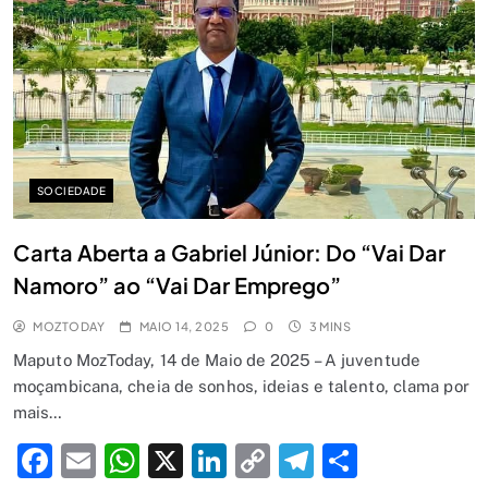
SOCIEDADE
Além da Escolha: Como o 1xEquilíbrio
Carta Aberta a Gabriel Júnior: Do “Vai Dar
Redefine a Forma de Compreender a
Namoro” ao “Vai Dar Emprego”
Motivação dos Apostadores
DESPORTO
5
MOZTODAY
MAIO 14, 2025
0
3 MINS
O play-off entra na fase decisiva: a
Maputo MozToday, 14 de Maio de 2025 – A juventude
moçambicana, cheia de sonhos, ideias e talento, clama por
1xBet destaca os principais jogos dos
mais…
quartos de final do maior torneio
DESPORTO
6
Facebook
Email
WhatsApp
X
LinkedIn
Copy
Telegram
Share
internacional.
INSS esclarece suspensão de pensão