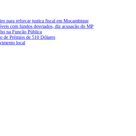
o para reforçar justiça fiscal em Moçambique
móveis com fundos desviados, diz acusação do MP
nho na Função Pública
 de Prémios de 510 Dólares
lvimento local