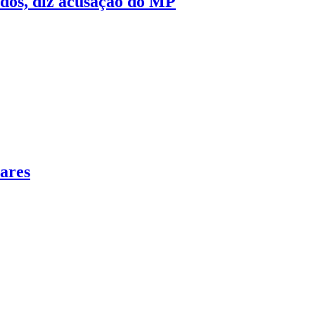
ados, diz acusação do MP
ares