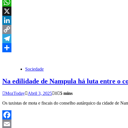
Email
WhatsApp
X
LinkedIn
Copy
Link
Telegram
Share
Sociedade
Na edilidade de Nampula há luta entre o c
MozToday
Abril 3, 2025
0
5 mins
Os taxistas de mota e fiscais do conselho autárquico da cidade de
Facebook