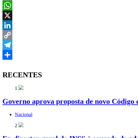
Email
WhatsApp
X
LinkedIn
Copy
Link
Telegram
Share
RECENTES
1
Governo aprova proposta de novo Código d
Nacional
2