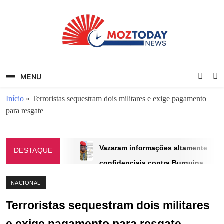
Skip
to
content
MozToday News
Onde a gente lê.
MENU
Início
»
Terroristas sequestram dois militares e exige pagamento
para resgate
Vazaram informações altamente
DESTAQUE
confidenciais contra Burquina
Faso
NACIONAL
ABRIL 25, 2025
Terroristas sequestram dois militares
VÍDEO—ÚLTIMA HORA: Carro da
transportadora Nagi capota na