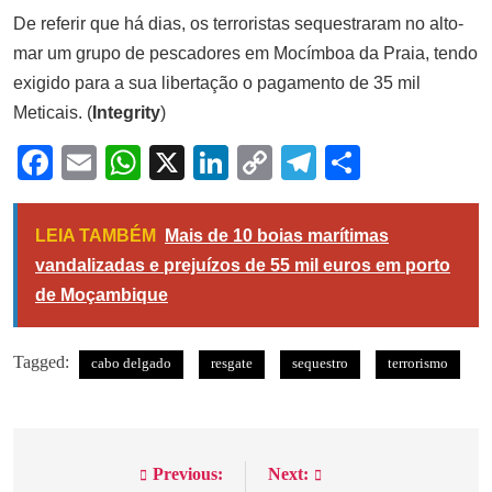
De referir que há dias, os terroristas sequestraram no alto-
mar um grupo de pescadores em Mocímboa da Praia, tendo
exigido para a sua libertação o pagamento de 35 mil
Meticais. (
Integrity
)
Facebook
Email
WhatsApp
X
LinkedIn
Copy
Telegram
Share
Link
LEIA TAMBÉM
Mais de 10 boias marítimas
vandalizadas e prejuízos de 55 mil euros em porto
de Moçambique
Tagged:
cabo delgado
resgate
sequestro
terrorismo
Previous:
Next:
Navegação