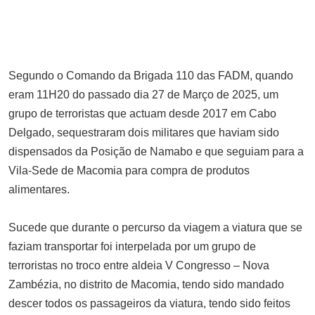
NOVEMBRO 17, 2025
MEC Esclarece Subida de Classe
sem Exames
MAIO 26, 2025
Segundo o Comando da Brigada 110 das FADM, quando
Triste: Mulheres oferecem
eram 11H20 do passado dia 27 de Março de 2025, um
relações sexuais em troca de
grupo de terroristas que actuam desde 2017 em Cabo
hortícolas
Delgado, sequestraram dois militares que haviam sido
AGOSTO 13, 2025
dispensados da Posição de Namabo e que seguiam para a
Corpo de Mulher é Encontrado em
Vila-Sede de Macomia para compra de produtos
Siduava com sinais de violência
alimentares.
sexual
NOVEMBRO 28, 2025
Sucede que durante o percurso da viagem a viatura que se
Nepal: redes sociais restauradas,
faziam transportar foi interpelada por um grupo de
mas protestos continuam
terroristas no troco entre aldeia V Congresso – Nova
SETEMBRO 10, 2025
Zambézia, no distrito de Macomia, tendo sido mandado
descer todos os passageiros da viatura, tendo sido feitos